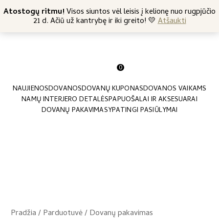
+370 682 57369
Atostogų ritmu!
Nemokamas siuntimas nuo 45 Eur
Visos siuntos vėl leisis į kelionę nuo rugpjūčio
21 d. Ačiū už kantrybę ir iki greito! 💛
Atšaukti
0
NAUJIENOS
DOVANOS
DOVANŲ KUPONAS
DOVANOS VAIKAMS
NAMŲ INTERJERO DETALĖS
PAPUOŠALAI IR AKSESUARAI
DOVANŲ PAKAVIMAS
YPATINGI PASIŪLYMAI
Pradžia
/
Parduotuvė
/
Dovanų pakavimas
/