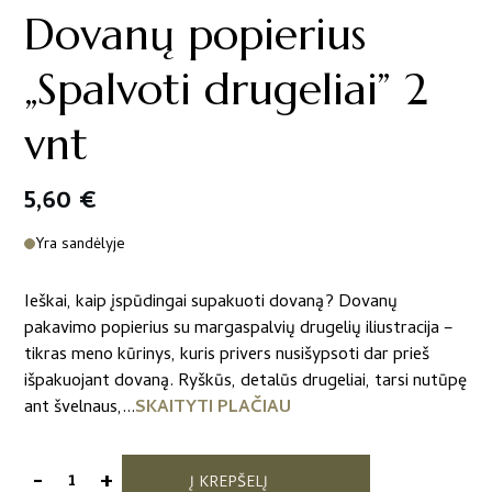
Dovanų popierius
„Spalvoti drugeliai” 2
vnt
5,60
€
Yra sandėlyje
Ieškai, kaip įspūdingai supakuoti dovaną? Dovanų
pakavimo popierius su margaspalvių drugelių iliustracija –
tikras meno kūrinys, kuris privers nusišypsoti dar prieš
išpakuojant dovaną. Ryškūs, detalūs drugeliai, tarsi nutūpę
ant švelnaus,...
SKAITYTI PLAČIAU
-
+
Į KREPŠELĮ