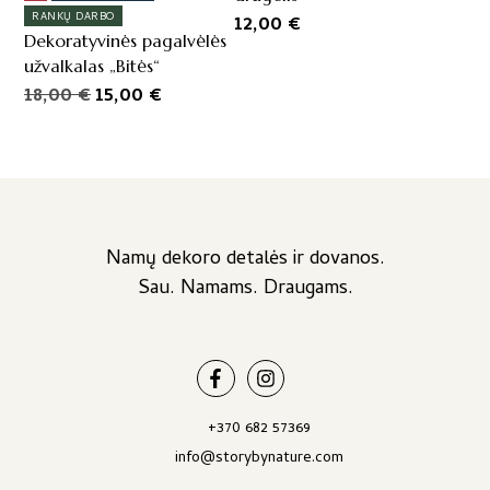
on
RANKŲ DARBO
12,00
€
the
Dekoratyvinės pagalvėlės
product
užvalkalas „Bitės“
page
Original
Current
18,00
€
15,00
€
price
price
was:
is:
18,00 €.
15,00 €.
Namų dekoro detalės ir dovanos.
Sau. Namams. Draugams.
+370 682 57369
info@storybynature.com