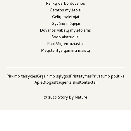
Rankų darbo dovanos
Gamtos mylėtojai
Gėlių mylėtojai
Gyvūnų mėgėjai
Dovanos vabalų mylėtojams
Sodo aistruoliai
Paukščių entuziastai
Mėgstantys gaminti maistą
Pirkimo taisyklės
Grąžinimo sąlygos
Pristatymas
Privatumo politika
Apie
Blogas
Naujienlaiškis
Kontaktai
© 2025 Story By Nature