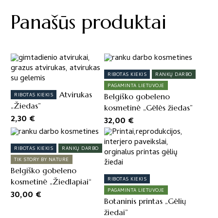
Panašūs produktai
RIBOTAS KIEKIS
RANKŲ DARBO
PAGAMINTA LIETUVOJE
Atvirukas
RIBOTAS KIEKIS
Belgiško gobeleno
„Žiedas”
kosmetinė „Gėlės žiedas”
2,30
€
32,00
€
RIBOTAS KIEKIS
RANKŲ DARBO
TIK STORY BY NATURE
Belgiško gobeleno
RIBOTAS KIEKIS
kosmetinė „Žiedlapiai“
PAGAMINTA LIETUVOJE
30,00
€
Botaninis printas „Gėlių
žiedai”