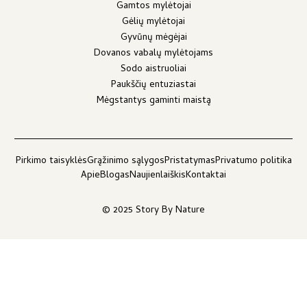
Gamtos mylėtojai
Gėlių mylėtojai
Gyvūnų mėgėjai
Dovanos vabalų mylėtojams
Sodo aistruoliai
Paukščių entuziastai
Mėgstantys gaminti maistą
Pirkimo taisyklės
Grąžinimo sąlygos
Pristatymas
Privatumo politika
Apie
Blogas
Naujienlaiškis
Kontaktai
© 2025 Story By Nature