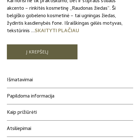
Kai norisi ne tik praktiškumo, bet ir stipraus stiliaus
akcento – rinkitės kosmetinę „Raudonas žiedas“. Ši
belgiško gobeleno kosmetinė – tai ugningas žiedas,
žydintis kasdienybės fone. Išraiškingas gėlės motyvas,
tekstūrinis ...
SKAITYTI PLAČIAU
Į KREPŠELĮ
Išmatavimai
Papildoma informacija
Kaip prižiūrėti
Atsiliepimai