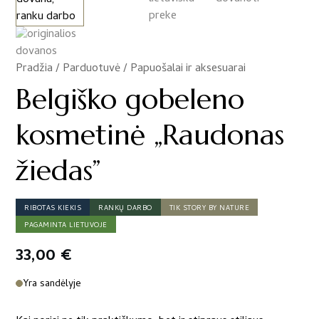
Pradžia
/
Parduotuvė
/
Papuošalai ir aksesuarai
/
Belgiško gobeleno
kosmetinė „Raudonas
žiedas”
RIBOTAS KIEKIS
RANKŲ DARBO
TIK STORY BY NATURE
PAGAMINTA LIETUVOJE
33,00
€
Yra sandėlyje