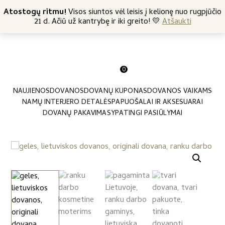
+370 682 57369
Atostogų ritmu!
Nemokamas siuntimas nuo 45 Eur
Visos siuntos vėl leisis į kelionę nuo rugpjūčio
21 d. Ačiū už kantrybę ir iki greito! 💛
Atšaukti
0
NAUJIENOS
DOVANOS
DOVANŲ KUPONAS
DOVANOS VAIKAMS
NAMŲ INTERJERO DETALĖS
PAPUOŠALAI IR AKSESUARAI
DOVANŲ PAKAVIMAS
YPATINGI PASIŪLYMAI