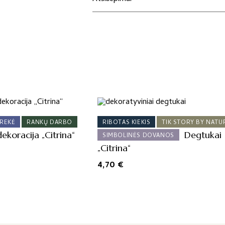
REKĖ
RANKŲ DARBO
RIBOTAS KIEKIS
TIK STORY BY NATU
ekoracija „Citrina“
Degtukai
SIMBOLINĖS DOVANOS
„Citrina“
4,70
€