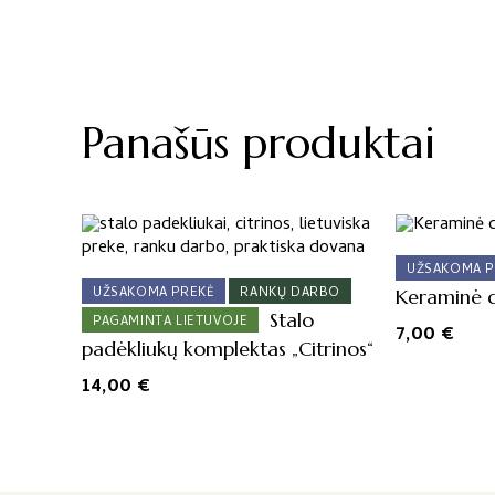
Panašūs produktai
UŽSAKOMA P
UŽSAKOMA PREKĖ
RANKŲ DARBO
Keraminė d
Stalo
PAGAMINTA LIETUVOJE
7,00
€
padėkliukų komplektas „Citrinos“
14,00
€