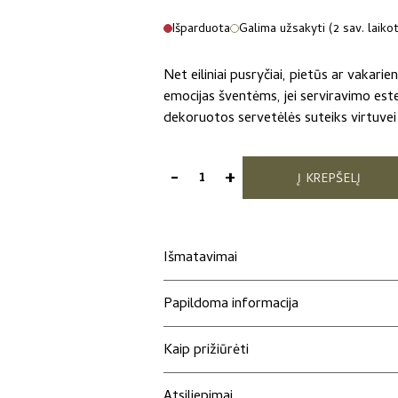
price
price
Išparduota
Galima užsakyti (2 sav. laiko
was:
is:
Net eiliniai pusryčiai, pietūs ar vakarie
12,00 €.
10,00 €.
emocijas šventėms, jei serviravimo este
dekoruotos servetėlės suteiks virtuvei
-
+
Į KREPŠELĮ
produkto
kiekis:
Medžiaginės
servetėlės
Išmatavimai
„Citrinos“
Papildoma informacija
Kaip prižiūrėti
Atsiliepimai