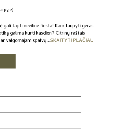
tarpyje)
nė gali tapti neeiline fiesta! Kam taupyti geras
tiką galima kurti kasdien? Citrinų raštais
 ar valgomajam spalvų...
SKAITYTI PLAČIAU