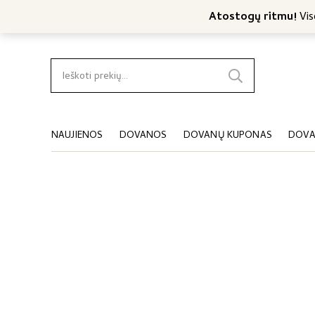
Nemokamas konsultavimas
Nemokamas siuntimas nuo 4
Atostogų ritmu!
Viso
Ieškoti:
NAUJIENOS
DOVANOS
DOVANŲ KUPONAS
DOVA