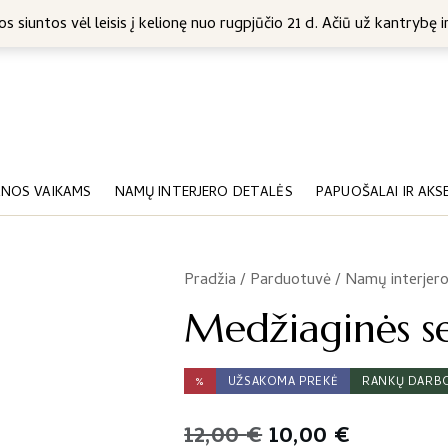
5 Eur
s siuntos vėl leisis į kelionę nuo rugpjūčio 21 d. Ačiū už kantrybę ir
NOS VAIKAMS
NAMŲ INTERJERO DETALĖS
PAPUOŠALAI IR AKS
Pradžia
/
Parduotuvė
/
Namų interjero
/
Medžiaginės se
%
UŽSAKOMA PREKĖ
RANKŲ DARB
Original
Current
12,00
€
10,00
€