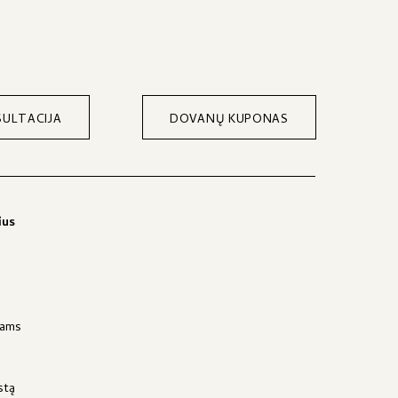
ULTACIJA
DOVANŲ KUPONAS
ius
jams
stą