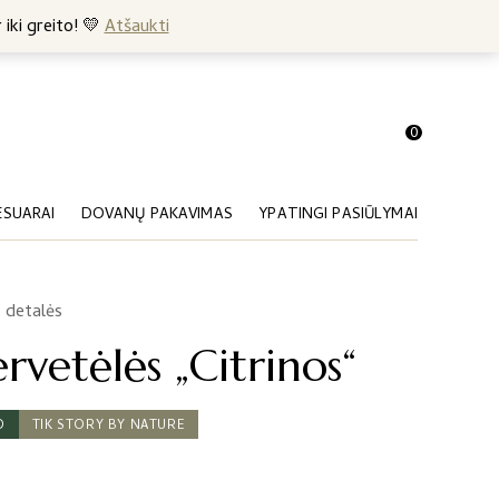
+370 682 57369
 iki greito! 💛
Atšaukti
0
ESUARAI
DOVANŲ PAKAVIMAS
YPATINGI PASIŪLYMAI
 detalės
rvetėlės „Citrinos“
O
TIK STORY BY NATURE