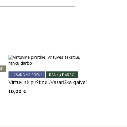
RE
UŽSAKOMA PREKĖ
RANKŲ DARBO
Virtuvinė pirštinė „Vasariška gaiva”
10,00
€