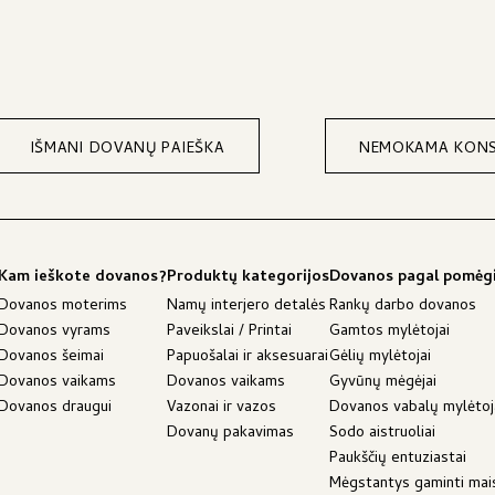
IŠMANI DOVANŲ PAIEŠKA
NEMOKAMA KONS
Kam ieškote dovanos?
Produktų kategorijos
Dovanos pagal pomėg
Dovanos moterims
Namų interjero detalės
Rankų darbo dovanos
Dovanos vyrams
Paveikslai / Printai
Gamtos mylėtojai
Dovanos šeimai
Papuošalai ir aksesuarai
Gėlių mylėtojai
Dovanos vaikams
Dovanos vaikams
Gyvūnų mėgėjai
Dovanos draugui
Vazonai ir vazos
Dovanos vabalų mylėto
Dovanų pakavimas
Sodo aistruoliai
Paukščių entuziastai
Mėgstantys gaminti mai