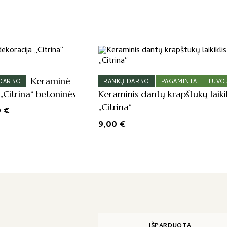
Keraminė
 DARBO
RANKŲ DARBO
PAGAMINTA LIETUVO
„Citrina“ betoninės
Keraminis dantų krapštukų laikik
„Citrina“
inal
Current
0
€
e
price
9,00
€
:
is:
 €.
7,50 €.
IŠPARDUOTA