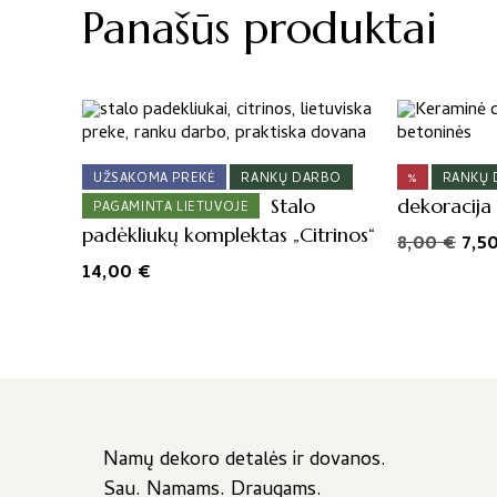
Panašūs produktai
UŽSAKOMA PREKĖ
RANKŲ DARBO
%
RANKŲ
Stalo
dekoracija 
PAGAMINTA LIETUVOJE
padėkliukų komplektas „Citrinos“
Orig
8,00
€
7,5
pric
14,00
€
was
8,00
Namų dekoro detalės ir dovanos.
Sau. Namams. Draugams.