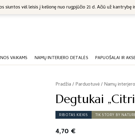
5 Eur
s siuntos vėl leisis į kelionę nuo rugpjūčio 21 d. Ačiū už kantrybę ir
NOS VAIKAMS
NAMŲ INTERJERO DETALĖS
PAPUOŠALAI IR AKS
Pradžia
/
Parduotuvė
/
Namų interjero
/
Degtukai „Citr
RIBOTAS KIEKIS
TIK STORY BY NATUR
4,70
€