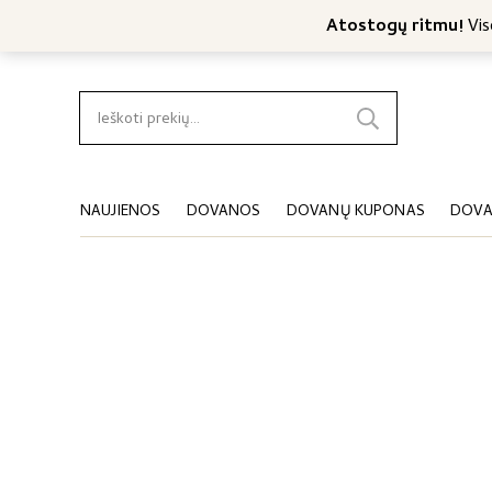
Nemokamas konsultavimas
Nemokamas siuntimas nuo 4
Atostogų ritmu!
Viso
Ieškoti:
NAUJIENOS
DOVANOS
DOVANŲ KUPONAS
DOVA