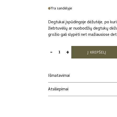
Yra sandėlyje
Degtukai įspūdingoje dėžutėje, po kurių
žiebtuvėlių ar nuobodžių degtukų dėžučių
grožio gali slypėti net mažiausiose deta
-
+
Į KREPŠELĮ
produkto
kiekis:
Degtukai
„Citrina“
Išmatavimai
Atsiliepimai