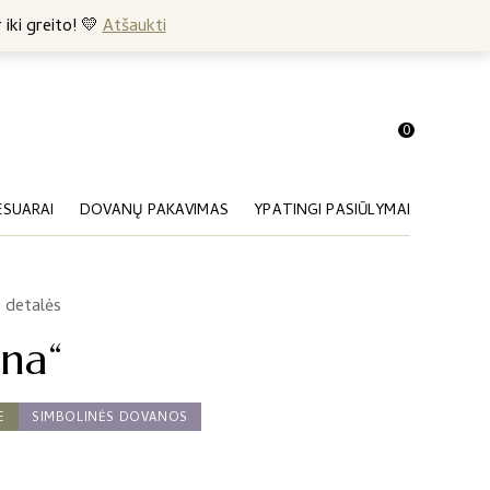
+370 682 57369
 iki greito! 💛
Atšaukti
0
ESUARAI
DOVANŲ PAKAVIMAS
YPATINGI PASIŪLYMAI
 detalės
ina“
E
SIMBOLINĖS DOVANOS