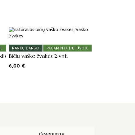
JE
RANKŲ DARBO
PAGAMINTA LIETUVOJE
lis
Bičių vaško žvakės 2 vnt.
6,00
€
IŠPARDUOTA