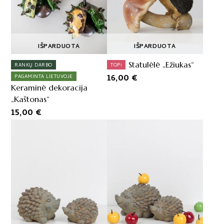
IŠPARDUOTA
IŠPARDUOTA
Statulėlė „Ežiukas“
RANKŲ DARBO
TOP!
16,00
€
PAGAMINTA LIETUVOJE
Keraminė dekoracija
„Kaštonas“
15,00
€
This
product
has
multiple
variants.
The
options
may
be
chosen