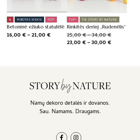
on
the
product
%
RIBOTAS KIEKIS
TOP!
TOP!
TIK STORY BY NATURE
page
Betoninė ežiuko statulėlė
Rinkitės derinį „Rudenėlis“
Price
Price
Original
16,00
€
–
21,00
€
25,00
€
–
34,00
€
range:
range:
price
Price
Current
23,00
€
–
30,00
€
16,00 €
25,00 €
was:
range:
price
through
through
25,00 €
23,00 €
is:
21,00 €
34,00 €
–
through
23,00 €
34,00 €Pri
30,00 €
–
range:
30,00 €Pri
25,00 €
range:
through
23,00 €
34,00 €.
through
Namų dekoro detalės ir dovanos.
30,00 €.
Sau. Namams. Draugams.