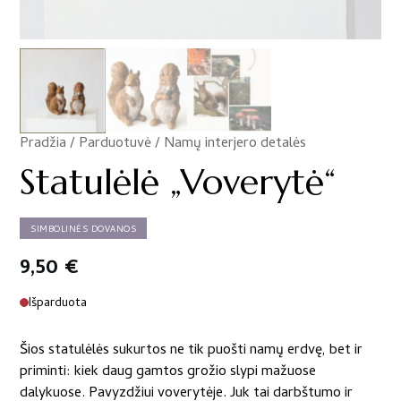
Pradžia
/
Parduotuvė
/
Namų interjero detalės
/
Statulėlė „Voverytė“
SIMBOLINĖS DOVANOS
9,50
€
Išparduota
Šios statulėlės sukurtos ne tik puošti namų erdvę, bet ir
priminti: kiek daug gamtos grožio slypi mažuose
dalykuose. Pavyzdžiui voverytėje. Juk tai darbštumo ir