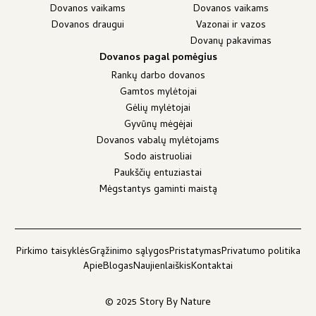
Dovanos vaikams
Dovanos vaikams
Dovanos draugui
Vazonai ir vazos
Dovanų pakavimas
Dovanos pagal pomėgius
Rankų darbo dovanos
Gamtos mylėtojai
Gėlių mylėtojai
Gyvūnų mėgėjai
Dovanos vabalų mylėtojams
Sodo aistruoliai
Paukščių entuziastai
Mėgstantys gaminti maistą
Pirkimo taisyklės
Grąžinimo sąlygos
Pristatymas
Privatumo politika
Apie
Blogas
Naujienlaiškis
Kontaktai
© 2025 Story By Nature