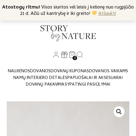
+370 682 57369
Atostogų ritmu!
Nemokamas siuntimas nuo 45 Eur
Visos siuntos vėl leisis į kelionę nuo rugpjūčio
21 d. Ačiū už kantrybę ir iki greito!
Atšaukti
0
NAUJIENOS
DOVANOS
DOVANŲ KUPONAS
DOVANOS VAIKAMS
NAMŲ INTERJERO DETALĖS
PAPUOŠALAI IR AKSESUARAI
DOVANŲ PAKAVIMAS
YPATINGI PASIŪLYMAI