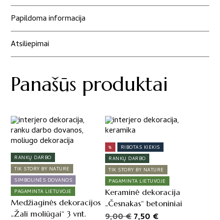
Papildoma informacija
Atsiliepimai
Panašūs produktai
%
RIBOTAS KIEKIS
RANKŲ DARBO
RANKŲ DARBO
TIK STORY BY NATURE
TIK STORY BY NATURE
SIMBOLINĖS DOVANOS
PAGAMINTA LIETUVOJE
Keraminė dekoracija
PAGAMINTA LIETUVOJE
Medžiaginės dekoracijos
„Česnakas“ betoniniai
„Žali moliūgai“ 3 vnt.
Original
Current
9,00
€
7,50
€