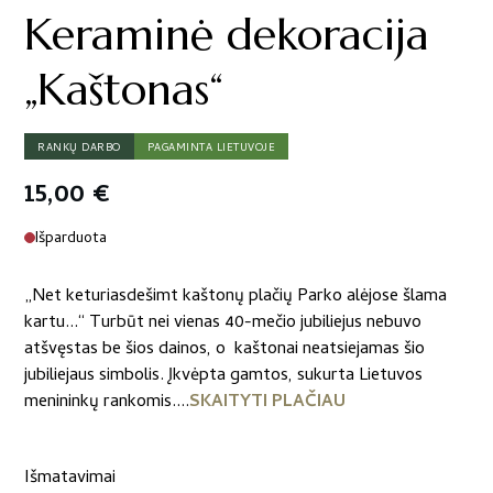
Keraminė dekoracija
„Kaštonas“
RANKŲ DARBO
PAGAMINTA LIETUVOJE
15,00
€
Išparduota
„Net keturiasdešimt kaštonų plačių Parko alėjose šlama
kartu...“ Turbūt nei vienas 40-mečio jubiliejus nebuvo
atšvęstas be šios dainos, o kaštonai neatsiejamas šio
jubiliejaus simbolis. Įkvėpta gamtos, sukurta Lietuvos
menininkų rankomis....
SKAITYTI PLAČIAU
Išmatavimai