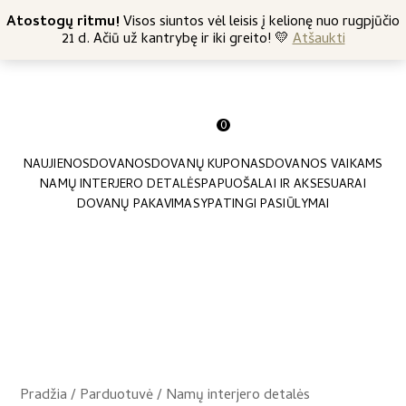
+370 682 57369
Atostogų ritmu!
Nemokamas siuntimas nuo 45 Eur
Visos siuntos vėl leisis į kelionę nuo rugpjūčio
21 d. Ačiū už kantrybę ir iki greito! 💛
Atšaukti
0
NAUJIENOS
DOVANOS
DOVANŲ KUPONAS
DOVANOS VAIKAMS
NAMŲ INTERJERO DETALĖS
PAPUOŠALAI IR AKSESUARAI
DOVANŲ PAKAVIMAS
YPATINGI PASIŪLYMAI
Pradžia
/
Parduotuvė
/
Namų interjero detalės
/