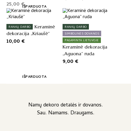
25,00
€
price
price
IŠPARDUOTA
was:
is:
9,00 €.
7,50 €.
Keraminė
RANKŲ DARBO
RANKŲ DARBO
dekoracija „Kriaušė“
SIMBOLINĖS DOVANOS
10,00
€
PAGAMINTA LIETUVOJE
Keraminė dekoracija
„Aguona“ ruda
9,00
€
IŠPARDUOTA
Namų dekoro detalės ir dovanos.
Sau. Namams. Draugams.