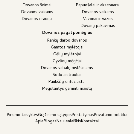
Dovanos šeimai
Papuošalai ir aksesuarai
Dovanos vaikams
Dovanos vaikams
Dovanos draugui
Vazonai ir vazos
Dovanų pakavimas
Dovanos pagal pomėgius
Rankų darbo dovanos
Gamtos mylėtojai
Gėlių mylėtojai
Gyvūnų mėgėjai
Dovanos vabalų mylėtojams
Sodo aistruoliai
Paukščių entuziastai
Mėgstantys gaminti maistą
Pirkimo taisyklės
Grąžinimo sąlygos
Pristatymas
Privatumo politika
Apie
Blogas
Naujienlaiškis
Kontaktai