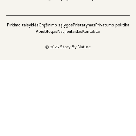
Pirkimo taisyklės
Grąžinimo sąlygos
Pristatymas
Privatumo politika
Apie
Blogas
Naujienlaiškis
Kontaktai
© 2025 Story By Nature