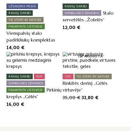
UŽSAKOMA PREKĖ
RANKŲ DARBO
Stalo
RANKŲ DARBO
SIMBOLINĖS DOVANOS
servetėlės „Žolelės“
TIK STORY BY NATURE
12,00
€
PAGAMINTA LIETUVOJE
Vienspalvių stalo
padėkliukų komplektas
14,00
€
IŠPARDUOTA
RANKŲ DARBO
TOP!
TOP!
TIK STORY BY NATURE
Rinkitės derinį „Gėlės
SIMBOLINĖS DOVANOS
Pirkinių
virtuvėje“
PAGAMINTA LIETUVOJE
krepšys „Gėlės“
Original
Current
35,00
€
33,80
€
16,00
€
price
price
was:
is:
35,00 €.
33,80 €.