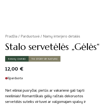
Pradžia
/
Parduotuvė
/
Namų interjero detalės
/
Stalo servetėlės „Gėlės“
RANKŲ DARBO
TIK STORY BY NATURE
12,00
€
Išparduota
Net eiliniai pusryčiai, pietūs ar vakarienė gali tapti
neeiliniais! Romantiškais gėlių raštais dekoruotos
servetėlės suteiks virtuvei ar valgomajam spalvų ir