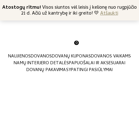
+370 682 57369
Atostogų ritmu!
Nemokamas siuntimas nuo 45 Eur
Visos siuntos vėl leisis į kelionę nuo rugpjūčio
21 d. Ačiū už kantrybę ir iki greito! 💛
Atšaukti
0
NAUJIENOS
DOVANOS
DOVANŲ KUPONAS
DOVANOS VAIKAMS
NAMŲ INTERJERO DETALĖS
PAPUOŠALAI IR AKSESUARAI
DOVANŲ PAKAVIMAS
YPATINGI PASIŪLYMAI