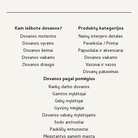
Kam ieškote dovanos?
Produktų kategorijos
Dovanos moterims
Namų interjero detalės
Dovanos vyrams
Paveikslai / Printai
Dovanos šeimai
Papuošalai ir aksesuarai
Dovanos vaikams
Dovanos vaikams
Dovanos draugui
Vazonai ir vazos
Dovanų pakavimas
Dovanos pagal pomėgius
Rankų darbo dovanos
Gamtos mylėtojai
Gėlių mylėtojai
Gyvūnų mėgėjai
Dovanos vabalų mylėtojams
Sodo aistruoliai
Paukščių entuziastai
Mėgstantys gaminti maistą