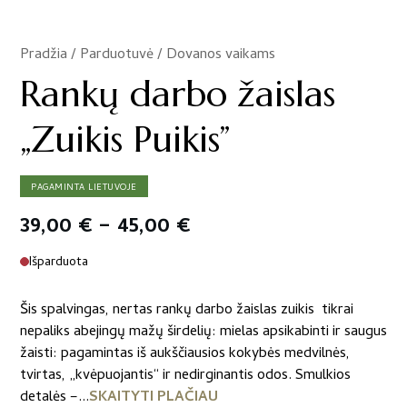
Pradžia
/
Parduotuvė
/
Dovanos vaikams
/
Rankų darbo žaislas
„Zuikis Puikis”
PAGAMINTA LIETUVOJE
Price
39,00
€
–
45,00
€
range:
Išparduota
39,00 €
Šis spalvingas, nertas rankų darbo žaislas zuikis tikrai
through
nepaliks abejingų mažų širdelių: mielas apsikabinti ir saugus
žaisti: pagamintas iš aukščiausios kokybės medvilnės,
45,00 €
tvirtas, „kvėpuojantis“ ir nedirginantis odos. Smulkios
detalės –...
SKAITYTI PLAČIAU