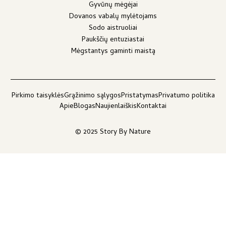
Gyvūnų mėgėjai
Dovanos vabalų mylėtojams
Sodo aistruoliai
Paukščių entuziastai
Mėgstantys gaminti maistą
Pirkimo taisyklės
Grąžinimo sąlygos
Pristatymas
Privatumo politika
Apie
Blogas
Naujienlaiškis
Kontaktai
© 2025 Story By Nature