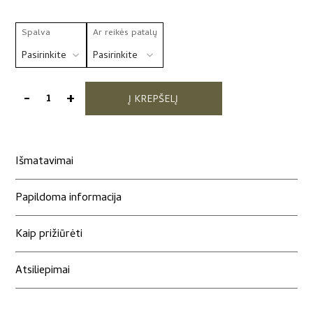
Spalva
Ar reikės patalų
-
+
Į KREPŠELĮ
produkto
kiekis:
Rankų
darbo
Išmatavimai
žaislas
"Zuikis
Papildoma informacija
Puikis"
Kaip prižiūrėti
Atsiliepimai