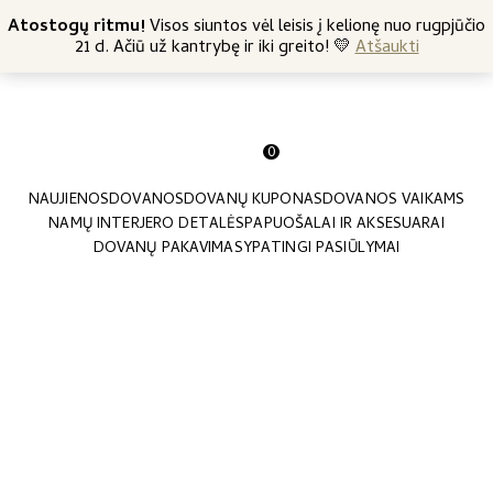
+370 682 57369
Atostogų ritmu!
Nemokamas siuntimas nuo 45 Eur
Visos siuntos vėl leisis į kelionę nuo rugpjūčio
21 d. Ačiū už kantrybę ir iki greito! 💛
Atšaukti
0
NAUJIENOS
DOVANOS
DOVANŲ KUPONAS
DOVANOS VAIKAMS
NAMŲ INTERJERO DETALĖS
PAPUOŠALAI IR AKSESUARAI
DOVANŲ PAKAVIMAS
YPATINGI PASIŪLYMAI