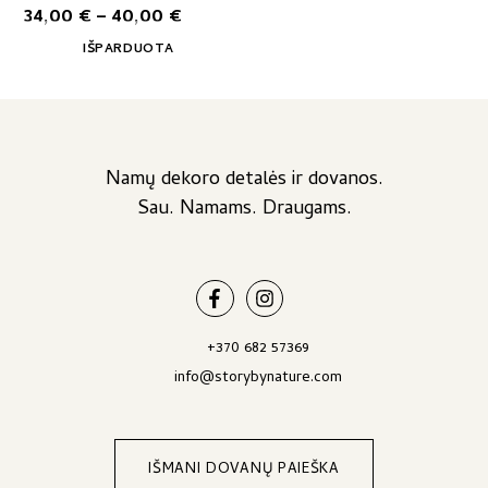
Price
34,00
€
–
40,00
€
through
chosen
chosen
range:
on
on
41,00 €
IŠPARDUOTA
the
34,00 €
the
product
product
through
page
page
40,00 €
Namų dekoro detalės ir dovanos.
Sau. Namams. Draugams.
+370 682 57369
info@storybynature.com
IŠMANI DOVANŲ PAIEŠKA