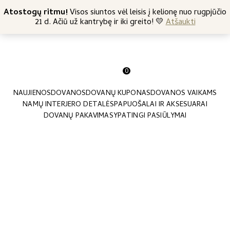
+370 682 57369
Atostogų ritmu!
Nemokamas siuntimas nuo 45 Eur
Visos siuntos vėl leisis į kelionę nuo rugpjūčio
21 d. Ačiū už kantrybę ir iki greito! 💛
Atšaukti
0
NAUJIENOS
DOVANOS
DOVANŲ KUPONAS
DOVANOS VAIKAMS
NAMŲ INTERJERO DETALĖS
PAPUOŠALAI IR AKSESUARAI
DOVANŲ PAKAVIMAS
YPATINGI PASIŪLYMAI