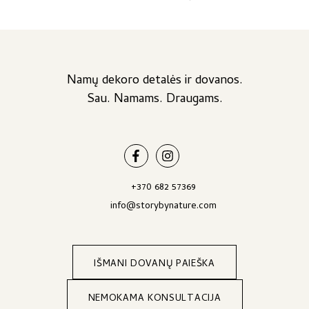
the
the
34,00 €
41,00 €
product
product
through
page
page
40,00 €
Namų dekoro detalės ir dovanos.
Sau. Namams. Draugams.
+370 682 57369
info@storybynature.com
IŠMANI DOVANŲ PAIEŠKA
NEMOKAMA KONSULTACIJA