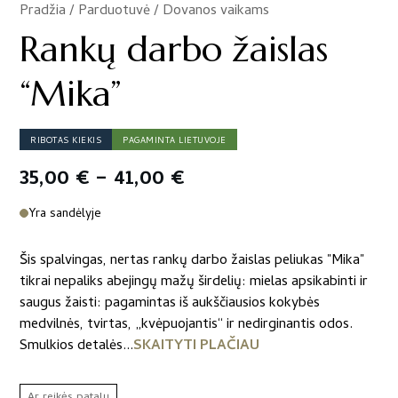
Pradžia
/
Parduotuvė
/
Dovanos vaikams
/
Rankų darbo žaislas
“Mika”
RIBOTAS KIEKIS
PAGAMINTA LIETUVOJE
Price
35,00
€
–
41,00
€
range:
Yra sandėlyje
35,00 €
Šis spalvingas, nertas rankų darbo žaislas peliukas "Mika"
through
tikrai nepaliks abejingų mažų širdelių: mielas apsikabinti ir
saugus žaisti: pagamintas iš aukščiausios kokybės
41,00 €
medvilnės, tvirtas, „kvėpuojantis“ ir nedirginantis odos.
Smulkios detalės...
SKAITYTI PLAČIAU
Ar reikės patalų