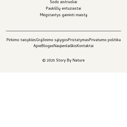
Sodo aistruoliai
Paukščių entuziastai
Mėgstantys gaminti maistą
Pirkimo taisyklės
Grąžinimo sąlygos
Pristatymas
Privatumo politika
Apie
Blogas
Naujienlaiškis
Kontaktai
© 2025 Story By Nature