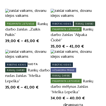
This
This
product
product
has
has
Rankų
PAGAMINTA LIETUVOJE
RIBOTAS KIEKIS
RANKŲ DARBO
multiple
multiple
darbo žaislas „Zuikis
Rankų
PAGAMINTA LIETUVOJE
variants.
variants.
Puikis”
darbo žaislas “Alpaka
The
The
Price
Čiobė”
39,00
€
–
45,00
€
options
options
Price
range:
35,00
€
–
41,00
€
may
may
range:
This
39,00 €
This
be
be
product
product
35,00 €
through
chosen
chosen
has
has
on
on
through
45,00 €
IŠPARDUOTA
RIBOTAS KIEKIS
RIBOTAS KIEKIS
multiple
multiple
the
the
41,00 €
Rankų darbo
RANKŲ DARBO
UŽSAKOMA PREKĖ
variants.
variants.
product
product
rudas žaislas “Meška
RANKŲ DARBO
The
The
page
page
Lepeška”
Rankų
PAGAMINTA LIETUVOJE
options
options
Price
darbo mėlynas žaislas
35,00
€
–
41,00
€
may
may
“Meška Lepeška”
range:
be
be
Price
34,00
€
–
40,00
€
35,00 €
chosen
chosen
range:
on
through
on
IŠPARDUOTA