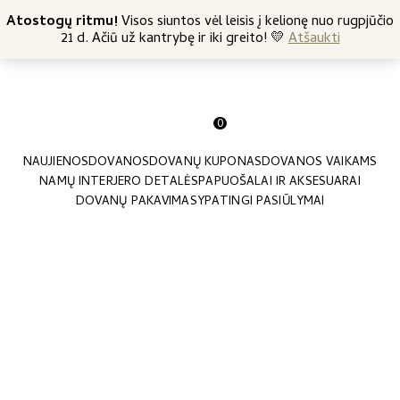
+370 682 57369
Atostogų ritmu!
Nemokamas siuntimas nuo 45 Eur
Visos siuntos vėl leisis į kelionę nuo rugpjūčio
21 d. Ačiū už kantrybę ir iki greito! 💛
Atšaukti
0
NAUJIENOS
DOVANOS
DOVANŲ KUPONAS
DOVANOS VAIKAMS
NAMŲ INTERJERO DETALĖS
PAPUOŠALAI IR AKSESUARAI
DOVANŲ PAKAVIMAS
YPATINGI PASIŪLYMAI