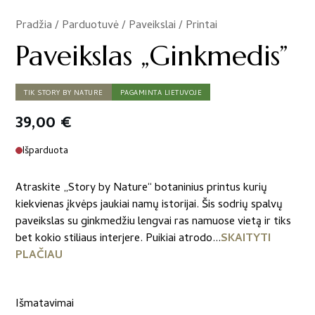
Pradžia
/
Parduotuvė
/
Paveikslai / Printai
/
Paveikslas „Ginkmedis”
TIK STORY BY NATURE
PAGAMINTA LIETUVOJE
39,00
€
Išparduota
Atraskite „Story by Nature“ botaninius printus kurių
kiekvienas įkvėps jaukiai namų istorijai. Šis sodrių spalvų
paveikslas su ginkmedžiu lengvai ras namuose vietą ir tiks
bet kokio stiliaus interjere. Puikiai atrodo...
SKAITYTI
PLAČIAU
Išmatavimai