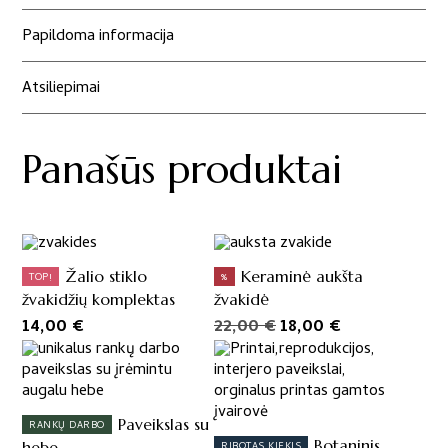
Papildoma informacija
Atsiliepimai
Panašūs produktai
Žalio stiklo
Keraminė aukšta
TOP!
%
žvakidžių komplektas
žvakidė
Original
Current
14,00
€
22,00
€
18,00
€
price
price
was:
is:
22,00 €.
18,00 €.
Paveikslas su
RANKŲ DARBO
Botaninis
hebe
RIBOTAS KIEKIS