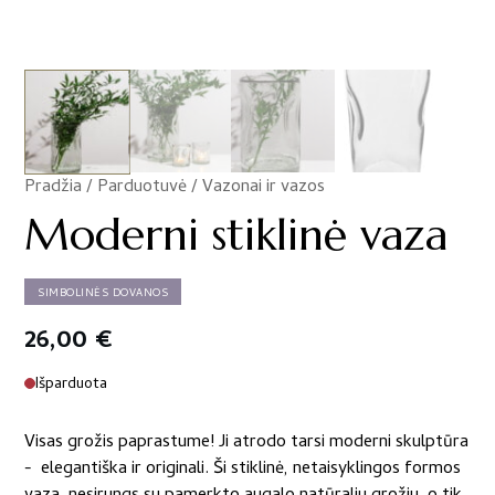
Pradžia
/
Parduotuvė
/
Vazonai ir vazos
/
Moderni stiklinė vaza
SIMBOLINĖS DOVANOS
26,00
€
Išparduota
Visas grožis paprastume! Ji atrodo tarsi moderni skulptūra
- elegantiška ir originali. Ši stiklinė, netaisyklingos formos