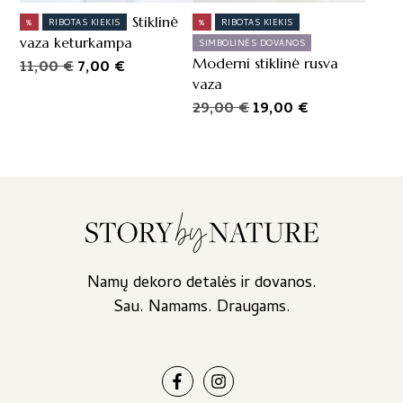
Stiklinė
%
RIBOTAS KIEKIS
%
RIBOTAS KIEKIS
vaza keturkampa
SIMBOLINĖS DOVANOS
Original
Current
Moderni stiklinė rusva
11,00
€
7,00
€
vaza
price
price
Original
Current
29,00
€
19,00
€
was:
is:
price
price
11,00 €.
7,00 €.
was:
is:
29,00 €.
19,00 €.
Namų dekoro detalės ir dovanos.
Sau. Namams. Draugams.