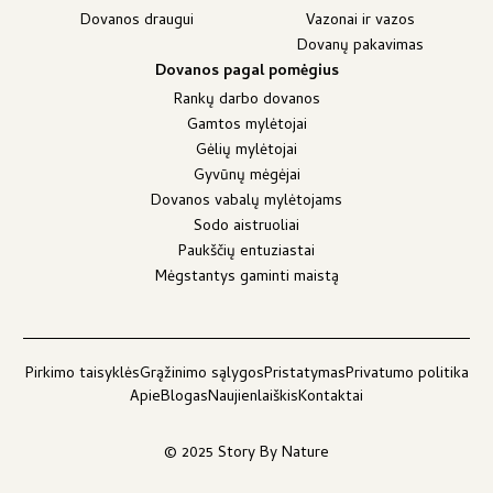
Dovanos draugui
Vazonai ir vazos
Dovanų pakavimas
Dovanos pagal pomėgius
Rankų darbo dovanos
Gamtos mylėtojai
Gėlių mylėtojai
Gyvūnų mėgėjai
Dovanos vabalų mylėtojams
Sodo aistruoliai
Paukščių entuziastai
Mėgstantys gaminti maistą
Pirkimo taisyklės
Grąžinimo sąlygos
Pristatymas
Privatumo politika
Apie
Blogas
Naujienlaiškis
Kontaktai
© 2025 Story By Nature