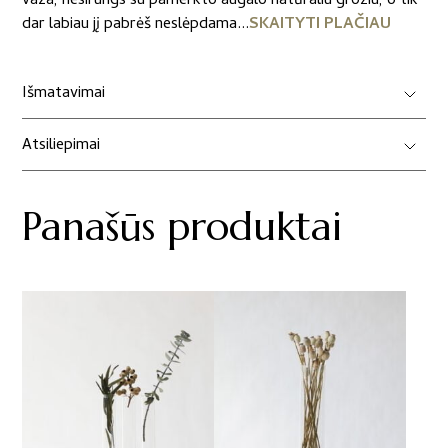
vaza, nesirungs su pamerkto augalo natūraliu grožiu, o tik
dar labiau jį pabrėš neslėpdama...
SKAITYTI PLAČIAU
Išmatavimai
Atsiliepimai
Panašūs produktai