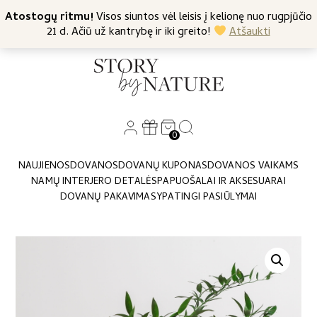
+370 682 57369
Atostogų ritmu!
Nemokamas siuntimas nuo 45 Eur
Visos siuntos vėl leisis į kelionę nuo rugpjūčio
21 d. Ačiū už kantrybę ir iki greito!
Atšaukti
0
NAUJIENOS
DOVANOS
DOVANŲ KUPONAS
DOVANOS VAIKAMS
NAMŲ INTERJERO DETALĖS
PAPUOŠALAI IR AKSESUARAI
DOVANŲ PAKAVIMAS
YPATINGI PASIŪLYMAI