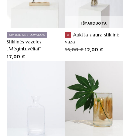
IŠPARDUOTA
Aukšta siaura stiklinė
SIMBOLINĖS DOVANOS
%
Stiklinės vazelės
vaza
„Mėgintuvėliai“
Original
Current
16,00
€
12,00
€
17,00
€
price
price
was:
is:
16,00 €.
12,00 €.