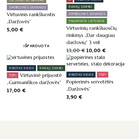
%
RIBOTAS KIEKIS
TIK STORY BY NATURE
RANKŲ DARBO
SIMBOLINĖS DOVANOS
Virtuvinis rankšluostis
SIMBOLINĖS DOVANOS
„Daržovės“
PAGAMINTA LIETUVOJE
Virtuvinių rankšluosčių
5,00
€
rinkinys „Dar daugiau
daržovių“ 3 vnt
IŠPARDUOTA
Original
Current
13,00
€
10,00
€
price
price
was:
is:
RIBOTAS KIEKIS
RANKŲ DARBO
13,00 €.
10,00 €.
Virtuvinė prijuostė
RIBOTAS KIEKIS
TOP!
TOP!
Popierinės servetėlės
„Gurmaniškos daržovės“
„Daržovės”
17,00
€
3,90
€