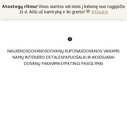
+370 682 57369
Atostogų ritmu!
Nemokamas siuntimas nuo 45 Eur
Visos siuntos vėl leisis į kelionę nuo rugpjūčio
21 d. Ačiū už kantrybę ir iki greito! 💛
Atšaukti
0
NAUJIENOS
DOVANOS
DOVANŲ KUPONAS
DOVANOS VAIKAMS
NAMŲ INTERJERO DETALĖS
PAPUOŠALAI IR AKSESUARAI
DOVANŲ PAKAVIMAS
YPATINGI PASIŪLYMAI