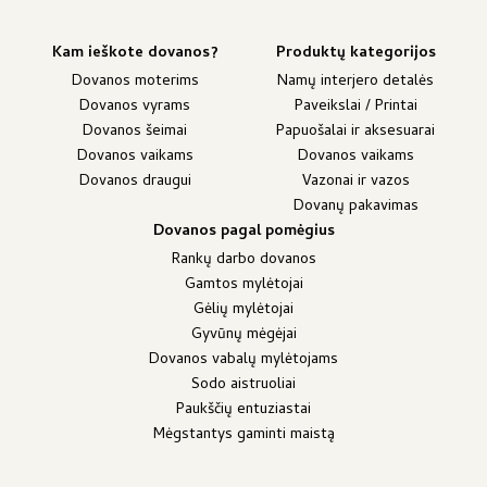
Kam ieškote dovanos?
Produktų kategorijos
Dovanos moterims
Namų interjero detalės
Dovanos vyrams
Paveikslai / Printai
Dovanos šeimai
Papuošalai ir aksesuarai
Dovanos vaikams
Dovanos vaikams
Dovanos draugui
Vazonai ir vazos
Dovanų pakavimas
Dovanos pagal pomėgius
Rankų darbo dovanos
Gamtos mylėtojai
Gėlių mylėtojai
Gyvūnų mėgėjai
Dovanos vabalų mylėtojams
Sodo aistruoliai
Paukščių entuziastai
Mėgstantys gaminti maistą