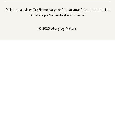
Pirkimo taisyklės
Grąžinimo sąlygos
Pristatymas
Privatumo politika
Apie
Blogas
Naujienlaiškis
Kontaktai
© 2025 Story By Nature