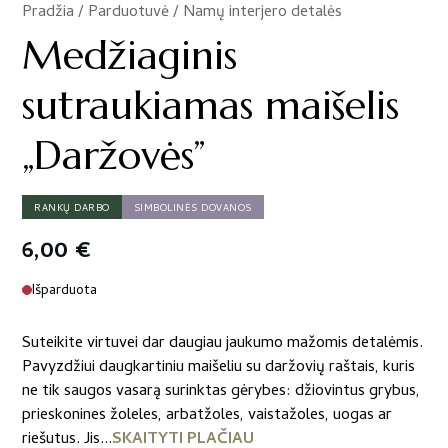
Pradžia
/
Parduotuvė
/
Namų interjero detalės
/
Medžiaginis
sutraukiamas maišelis
„Daržovės”
RANKŲ DARBO
SIMBOLINĖS DOVANOS
6,00
€
Išparduota
Suteikite virtuvei dar daugiau jaukumo mažomis detalėmis.
Pavyzdžiui daugkartiniu maišeliu su daržovių raštais, kuris
ne tik saugos vasarą surinktas gėrybes: džiovintus grybus,
prieskonines žoleles, arbatžoles, vaistažoles, uogas ar
riešutus. Jis...
SKAITYTI PLAČIAU