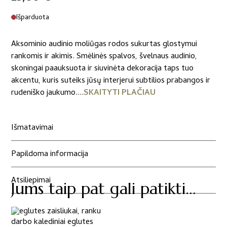
Išparduota
Aksominio audinio moliūgas rodos sukurtas glostymui
rankomis ir akimis. Smėlinės spalvos, švelnaus audinio,
skoningai paauksuota ir siuvinėta dekoracija taps tuo
akcentu, kuris suteiks jūsų interjerui subtilios prabangos ir
rudeniško jaukumo....
SKAITYTI PLAČIAU
Išmatavimai
Papildoma informacija
Atsiliepimai
Jums taip pat gali patikti…