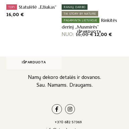
Statulėlė „Ežiukas“
TOP!
RANKŲ DARBO
16,00
€
TIK STORY BY NATURE
Rinkitės
PAGAMINTA LIETUVOJE
derinį „Musmirės”
IŠPARDUOTA
Original
Curren
NUO:
16,00
€
12,00
€
price
price
was:
is:
16,00 €.
12,00 €
IŠPARDUOTA
Namų dekoro detalės ir dovanos.
Sau. Namams. Draugams.
+370 682 57369