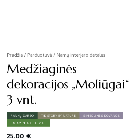
Pradžia
/
Parduotuvė
/
Namų interjero detalės
/
Medžiaginės
dekoracijos „Moliūgai“
3 vnt.
RANKŲ DARBO
TIK STORY BY NATURE
SIMBOLINĖS DOVANOS
PAGAMINTA LIETUVOJE
25,00
€