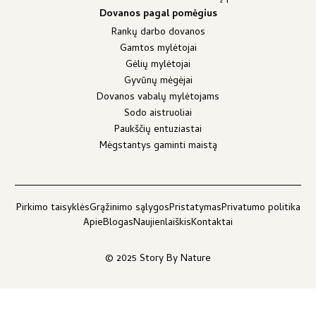
Dovanos pagal pomėgius
Rankų darbo dovanos
Gamtos mylėtojai
Gėlių mylėtojai
Gyvūnų mėgėjai
Dovanos vabalų mylėtojams
Sodo aistruoliai
Paukščių entuziastai
Mėgstantys gaminti maistą
Pirkimo taisyklės
Grąžinimo sąlygos
Pristatymas
Privatumo politika
Apie
Blogas
Naujienlaiškis
Kontaktai
© 2025 Story By Nature