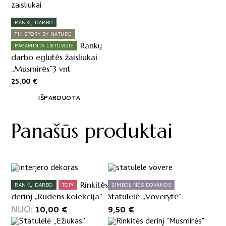
RANKŲ DARBO
TIK STORY BY NATURE
Rankų
PAGAMINTA LIETUVOJE
darbo eglutės žaisliukai
„Musmirės”3 vnt
25,00
€
IŠPARDUOTA
Panašūs produktai
Rinkitės
RANKŲ DARBO
TOP!
SIMBOLINĖS DOVANOS
derinį „Rudens kolekcija”
Statulėlė „Voverytė“
NUO:
10,00
€
9,50
€