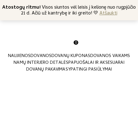
+370 682 57369
Atostogų ritmu!
Nemokamas siuntimas nuo 45 Eur
Visos siuntos vėl leisis į kelionę nuo rugpjūčio
21 d. Ačiū už kantrybę ir iki greito! 💛
Atšaukti
0
NAUJIENOS
DOVANOS
DOVANŲ KUPONAS
DOVANOS VAIKAMS
NAMŲ INTERJERO DETALĖS
PAPUOŠALAI IR AKSESUARAI
DOVANŲ PAKAVIMAS
YPATINGI PASIŪLYMAI