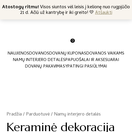
+370 682 57369
Atostogų ritmu!
Nemokamas siuntimas nuo 45 Eur
Visos siuntos vėl leisis į kelionę nuo rugpjūčio
21 d. Ačiū už kantrybę ir iki greito! 💛
Atšaukti
0
NAUJIENOS
DOVANOS
DOVANŲ KUPONAS
DOVANOS VAIKAMS
NAMŲ INTERJERO DETALĖS
PAPUOŠALAI IR AKSESUARAI
DOVANŲ PAKAVIMAS
YPATINGI PASIŪLYMAI
Pradžia
/
Parduotuvė
/
Namų interjero detalės
/
Keraminė dekoracija