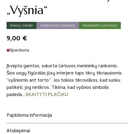
„Vyšnia“
RANKŲ DARBO
SIMBOLINĖS DOVANOS
PAGAMINTA LIETUVOJE
9,00
€
Išparduota
Įkvėpta gamtos, sukurta Lietuvos menininkų rankomis.
Šios uogų figūrėlės jūsų interjere taps tikrų tikriausiomis
“vyšniomis ant torto”. Jos tokios tikroviškos, kad sunku
patikėti, jog netikros. Tikima, kad vyšnios simbolis
padeda...
SKAITYTI PLAČIAU
Papildoma informacija
Atsiliepimai