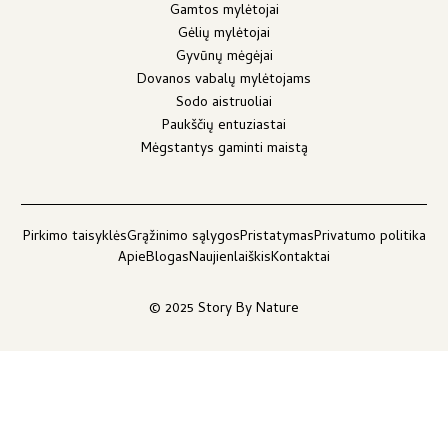
Gamtos mylėtojai
Gėlių mylėtojai
Gyvūnų mėgėjai
Dovanos vabalų mylėtojams
Sodo aistruoliai
Paukščių entuziastai
Mėgstantys gaminti maistą
Pirkimo taisyklės
Grąžinimo sąlygos
Pristatymas
Privatumo politika
Apie
Blogas
Naujienlaiškis
Kontaktai
© 2025 Story By Nature