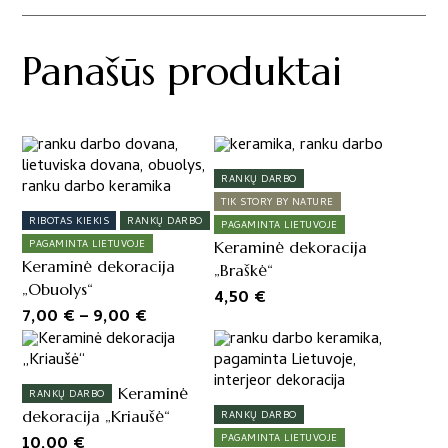
Panašūs produktai
This
product
RANKŲ DARBO
has
TIK STORY BY NATURE
multiple
RIBOTAS KIEKIS
RANKŲ DARBO
PAGAMINTA LIETUVOJE
variants.
PAGAMINTA LIETUVOJE
Keraminė dekoracija
The
Keraminė dekoracija
„Braškė“
options
„Obuolys“
4,50
€
may
Price
7,00
€
–
9,00
€
be
range:
chosen
7,00 €
on
through
the
Keraminė
RANKŲ DARBO
product
9,00 €
dekoracija „Kriaušė“
RANKŲ DARBO
page
10,00
€
PAGAMINTA LIETUVOJE