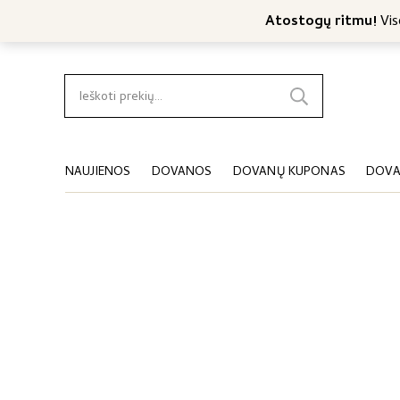
Nemokamas konsultavimas
Nemokamas siuntimas nuo 4
Atostogų ritmu!
Viso
Ieškoti:
NAUJIENOS
DOVANOS
DOVANŲ KUPONAS
DOVA