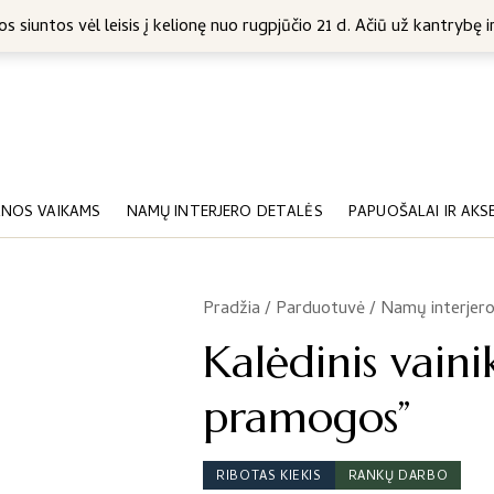
5 Eur
s siuntos vėl leisis į kelionę nuo rugpjūčio 21 d. Ačiū už kantrybę ir
NOS VAIKAMS
NAMŲ INTERJERO DETALĖS
PAPUOŠALAI IR AKS
Pradžia
/
Parduotuvė
/
Namų interjero
/
Kalėdinis vain
pramogos”
RIBOTAS KIEKIS
RANKŲ DARBO