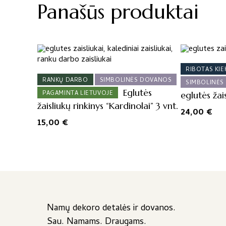
Panašūs produktai
RIBOTAS KIE
RANKŲ DARBO
SIMBOLINĖS DOVANOS
SIMBOLINĖS
Eglutės
PAGAMINTA LIETUVOJE
eglutės žai
žaisliukų rinkinys “Kardinolai” 3 vnt.
24,00
€
15,00
€
Namų dekoro detalės ir dovanos.
Sau. Namams. Draugams.