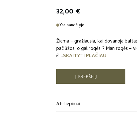
32,00
€
Yra sandėlyje
Žiema – gražiausia, kai dovanoja baltas 
pačiūžos, o gal rogės ? Man rogės – v
iš...
SKAITYTI PLAČIAU
Į KREPŠELĮ
Atsiliepimai