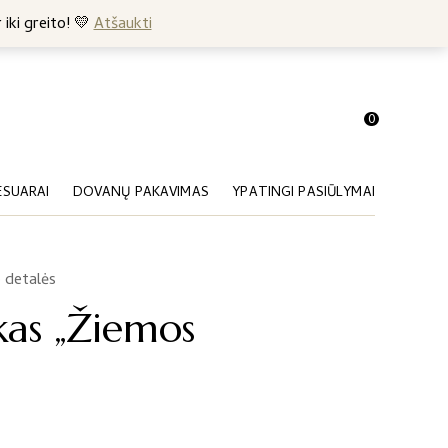
+370 682 57369
 iki greito! 💛
Atšaukti
0
ESUARAI
DOVANŲ PAKAVIMAS
YPATINGI PASIŪLYMAI
 detalės
ikas „Žiemos