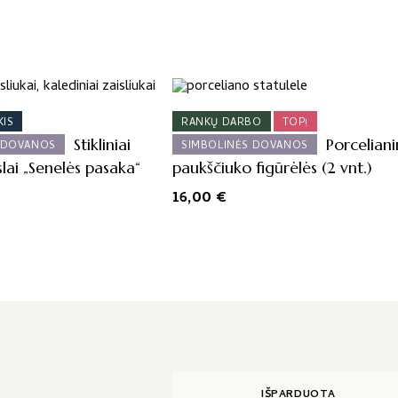
KIS
RANKŲ DARBO
TOP!
Stikliniai
Porceliani
 DOVANOS
SIMBOLINĖS DOVANOS
slai „Senelės pasaka“
paukščiuko figūrėlės (2 vnt.)
16,00
€
IŠPARDUOTA