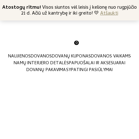
+370 682 57369
Atostogų ritmu!
Nemokamas siuntimas nuo 45 Eur
Visos siuntos vėl leisis į kelionę nuo rugpjūčio
21 d. Ačiū už kantrybę ir iki greito! 💛
Atšaukti
0
NAUJIENOS
DOVANOS
DOVANŲ KUPONAS
DOVANOS VAIKAMS
NAMŲ INTERJERO DETALĖS
PAPUOŠALAI IR AKSESUARAI
DOVANŲ PAKAVIMAS
YPATINGI PASIŪLYMAI