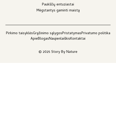
Paukščių entuziastai
Mėgstantys gaminti maistą
Pirkimo taisyklės
Grąžinimo sąlygos
Pristatymas
Privatumo politika
Apie
Blogas
Naujienlaiškis
Kontaktai
© 2025 Story By Nature