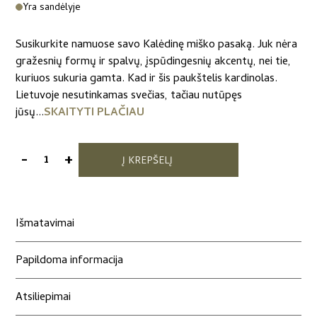
Yra sandėlyje
Susikurkite namuose savo Kalėdinę miško pasaką. Juk nėra
gražesnių formų ir spalvų, įspūdingesnių akcentų, nei tie,
kuriuos sukuria gamta. Kad ir šis paukštelis kardinolas.
Lietuvoje nesutinkamas svečias, tačiau nutūpęs
jūsų...
SKAITYTI PLAČIAU
-
+
Į KREPŠELĮ
produkto
kiekis:
Eglutės
žaisliukų
Išmatavimai
rinkinys
“Kardinolai”
Papildoma informacija
3
vnt.
Atsiliepimai