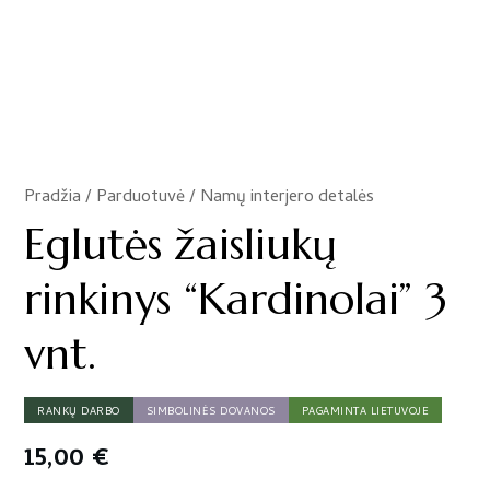
Pradžia
/
Parduotuvė
/
Namų interjero detalės
/
Eglutės žaisliukų
rinkinys “Kardinolai” 3
vnt.
RANKŲ DARBO
SIMBOLINĖS DOVANOS
PAGAMINTA LIETUVOJE
15,00
€