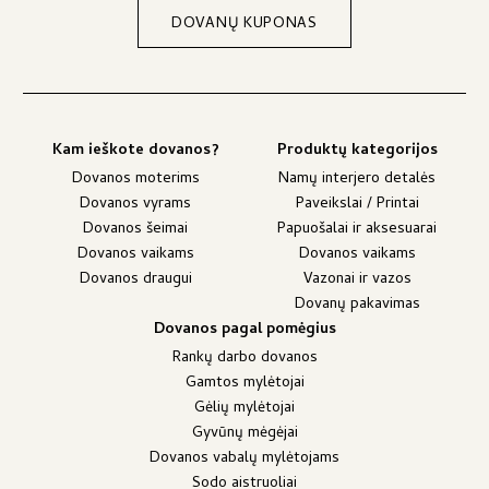
DOVANŲ KUPONAS
Kam ieškote dovanos?
Produktų kategorijos
Dovanos moterims
Namų interjero detalės
Dovanos vyrams
Paveikslai / Printai
Dovanos šeimai
Papuošalai ir aksesuarai
Dovanos vaikams
Dovanos vaikams
Dovanos draugui
Vazonai ir vazos
Dovanų pakavimas
Dovanos pagal pomėgius
Rankų darbo dovanos
Gamtos mylėtojai
Gėlių mylėtojai
Gyvūnų mėgėjai
Dovanos vabalų mylėtojams
Sodo aistruoliai