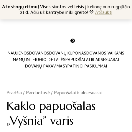
+370 682 57369
Atostogų ritmu!
Nemokamas siuntimas nuo 45 Eur
Visos siuntos vėl leisis į kelionę nuo rugpjūčio
21 d. Ačiū už kantrybę ir iki greito! 💛
Atšaukti
0
NAUJIENOS
DOVANOS
DOVANŲ KUPONAS
DOVANOS VAIKAMS
NAMŲ INTERJERO DETALĖS
PAPUOŠALAI IR AKSESUARAI
DOVANŲ PAKAVIMAS
YPATINGI PASIŪLYMAI
Pradžia
/
Parduotuvė
/
Papuošalai ir aksesuarai
/
Kaklo papuošalas
„Vyšnia” varis