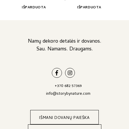
through
on
39,00 €
IŠPARDUOTA
IŠPARDUOTA
the
product
page
Namų dekoro detalės ir dovanos.
Sau. Namams. Draugams.
+370 682 57369
info@storybynature.com
IŠMANI DOVANŲ PAIEŠKA