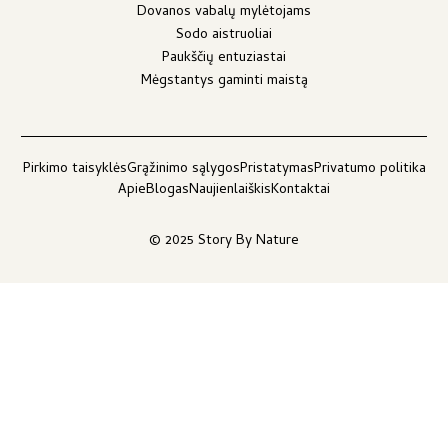
Dovanos vabalų mylėtojams
Sodo aistruoliai
Paukščių entuziastai
Mėgstantys gaminti maistą
Pirkimo taisyklės
Grąžinimo sąlygos
Pristatymas
Privatumo politika
Apie
Blogas
Naujienlaiškis
Kontaktai
© 2025 Story By Nature