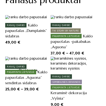
This
product
Kaklo
RANKŲ DARBO
RANKŲ DARBO
has
papuošalas „Dumplainis”
TIK STORY BY NATURE
multiple
sidabras
Kaklo
PAGAMINTA LIETUVOJE
variants.
papuošalas -pakabukas
49,00
€
The
„Aguona”
options
Price
37,00
€
–
47,00
€
may
range:
This
be
product
chosen
37,00 €
RANKŲ DARBO
has
on
through
IŠPARDUOTA
Kaklo
PAGAMINTA LIETUVOJE
multiple
the
47,00 €
papuošalas „Aguona”
RANKŲ DARBO
variants.
product
sendintas sidabras
SIMBOLINĖS DOVANOS
The
page
Price
PAGAMINTA LIETUVOJE
25,00
€
–
39,00
€
options
Keraminė dekoracija
range:
may
„Vyšnia“
25,00 €
be
9,00
€
chosen