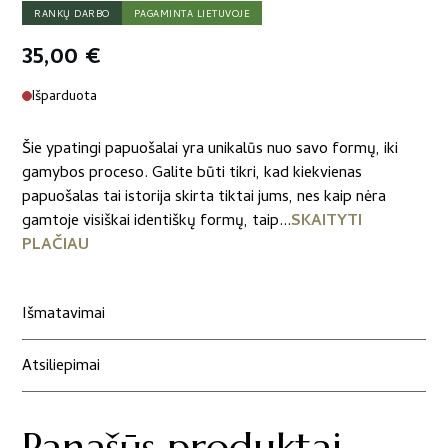
RANKŲ DARBO
PAGAMINTA LIETUVOJE
35,00
€
Išparduota
Šie ypatingi papuošalai yra unikalūs nuo savo formų, iki
gamybos proceso. Galite būti tikri, kad kiekvienas
papuošalas tai istorija skirta tiktai jums, nes kaip nėra
gamtoje visiškai identiškų formų, taip...
SKAITYTI
PLAČIAU
Išmatavimai
Atsiliepimai
Panašūs produktai