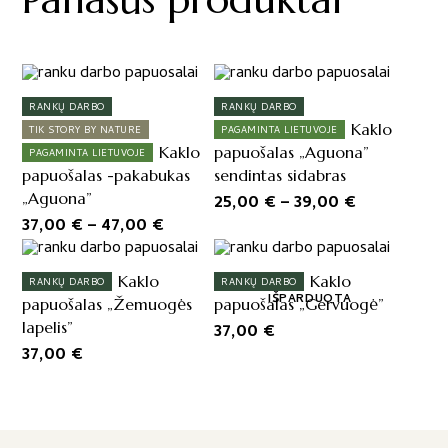
This
This
product
product
RANKŲ DARBO
RANKŲ DARBO
has
has
Kaklo
TIK STORY BY NATURE
PAGAMINTA LIETUVOJE
multiple
multiple
Kaklo
papuošalas „Aguona”
PAGAMINTA LIETUVOJE
variants.
variants.
papuošalas -pakabukas
sendintas sidabras
The
The
„Aguona”
Price
25,00
€
–
39,00
€
options
options
Price
37,00
€
–
47,00
€
range:
may
may
range:
25,00 €
be
be
chosen
37,00 €
chosen
through
Kaklo
Kaklo
RANKŲ DARBO
RANKŲ DARBO
on
on
through
39,00 €
IŠPARDUOTA
papuošalas „Žemuogės
papuošalas „Gervuogė”
the
the
47,00 €
lapelis”
37,00
€
product
product
37,00
€
page
page