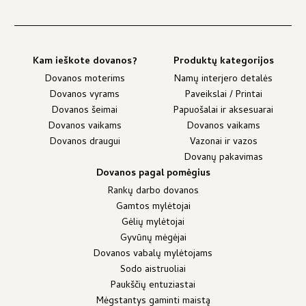
Kam ieškote dovanos?
Produktų kategorijos
Dovanos moterims
Namų interjero detalės
Dovanos vyrams
Paveikslai / Printai
Dovanos šeimai
Papuošalai ir aksesuarai
Dovanos vaikams
Dovanos vaikams
Dovanos draugui
Vazonai ir vazos
Dovanų pakavimas
Dovanos pagal pomėgius
Rankų darbo dovanos
Gamtos mylėtojai
Gėlių mylėtojai
Gyvūnų mėgėjai
Dovanos vabalų mylėtojams
Sodo aistruoliai
Paukščių entuziastai
Mėgstantys gaminti maistą