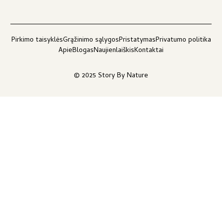
Pirkimo taisyklės
Grąžinimo sąlygos
Pristatymas
Privatumo politika
Apie
Blogas
Naujienlaiškis
Kontaktai
© 2025 Story By Nature