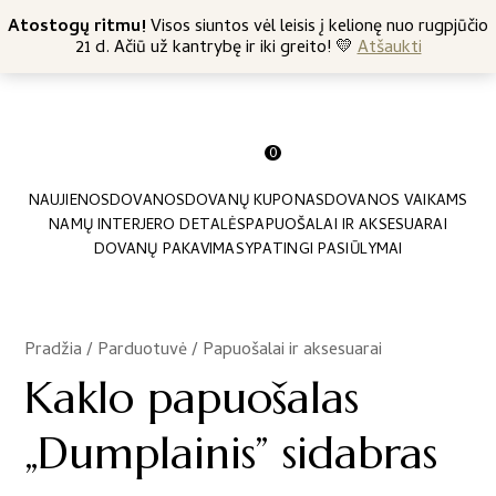
+370 682 57369
Atostogų ritmu!
Nemokamas siuntimas nuo 45 Eur
Visos siuntos vėl leisis į kelionę nuo rugpjūčio
21 d. Ačiū už kantrybę ir iki greito! 💛
Atšaukti
0
NAUJIENOS
DOVANOS
DOVANŲ KUPONAS
DOVANOS VAIKAMS
NAMŲ INTERJERO DETALĖS
PAPUOŠALAI IR AKSESUARAI
DOVANŲ PAKAVIMAS
YPATINGI PASIŪLYMAI
Pradžia
/
Parduotuvė
/
Papuošalai ir aksesuarai
/
Kaklo papuošalas
„Dumplainis” sidabras