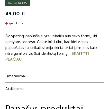
RANKŲ DARBO
49,00
€
Išparduota
Šie ypatingi papuošalai yra unikalūs nuo savo formų, iki
gamybos proceso. Galite būti tikri, kad kiekvienas
papuošalas tai unikali istorija skirta tiktai jums, nes kaip
nėra gamtoje visiškai identiškų formų,...
SKAITYTI
PLAČIAU
Išmatavimai
Atsiliepimai
Panašūs produktai