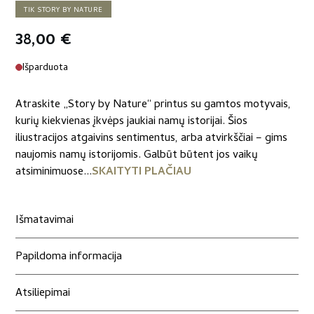
TIK STORY BY NATURE
38,00
€
Išparduota
Atraskite „Story by Nature“ printus su gamtos motyvais,
kurių kiekvienas įkvėps jaukiai namų istorijai. Šios
iliustracijos atgaivins sentimentus, arba atvirkščiai – gims
naujomis namų istorijomis. Galbūt būtent jos vaikų
atsiminimuose...
SKAITYTI PLAČIAU
Išmatavimai
Papildoma informacija
Atsiliepimai