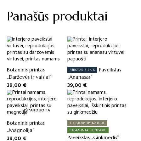
Panašūs produktai
Botaninis printas
Paveikslas
RIBOTAS KIEKIS
„Daržovės ir vaisiai”
„Ananasas”
39,00
€
39,00
€
IŠPARDUOTA
Botaninis printas
TIK STORY BY NATURE
„Magnolija”
PAGAMINTA LIETUVOJE
Paveikslas „Ginkmedis”
39,00
€