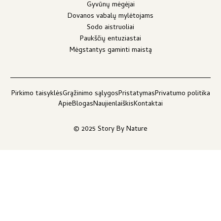
Gyvūnų mėgėjai
Dovanos vabalų mylėtojams
Sodo aistruoliai
Paukščių entuziastai
Mėgstantys gaminti maistą
Pirkimo taisyklės
Grąžinimo sąlygos
Pristatymas
Privatumo politika
Apie
Blogas
Naujienlaiškis
Kontaktai
© 2025 Story By Nature