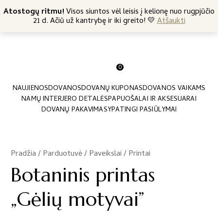
+370 682 57369
Atostogų ritmu!
Nemokamas siuntimas nuo 45 Eur
Visos siuntos vėl leisis į kelionę nuo rugpjūčio
21 d. Ačiū už kantrybę ir iki greito! 💛
Atšaukti
0
NAUJIENOS
DOVANOS
DOVANŲ KUPONAS
DOVANOS VAIKAMS
NAMŲ INTERJERO DETALĖS
PAPUOŠALAI IR AKSESUARAI
DOVANŲ PAKAVIMAS
YPATINGI PASIŪLYMAI
Pradžia
/
Parduotuvė
/
Paveikslai / Printai
/
Botaninis printas
„Gėlių motyvai”