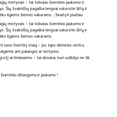
igių motyvais – tai tobulas šventinio jaukumo ir
s. Šių žvakidžių pagalba lengvai sukursite šiltą ir
 tiks ilgiems žiemos vakarams....
Skaityti plačiau
igių motyvais – tai tobulas šventinio jaukumo ir
s. Šių žvakidžių pagalba lengvai sukursite šiltą ir
 tiks ilgiems žiemos vakarams.
i savo šventinį stalą – jos taps dėmesio centru.
naigėmis ant palangės ar lentynos.
žį artimiesiems – tai dovana, kuri sušildys ne tik
 šventiniu džiaugsmu ir jaukumu !