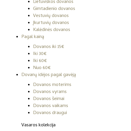
Lietuviškos dovanos
Gimtadienio dovanos
Vestuvių dovanos
Įkurtuvių dovanos
Kalėdinės dovanos
Pagal kainą
Dovanos iki 15€
Iki 30€
Iki 60€
Nuo 60€
Dovanų idėjos pagal gavėją
Dovanos moterims
Dovanos vyrams
Dovanos šeimai
Dovanos vaikams
Dovanos draugui
Vasaros kolekcija