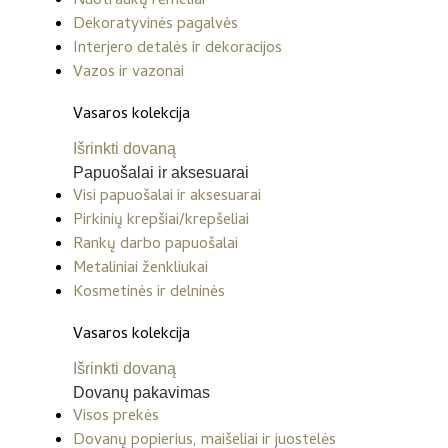
Nuotraukų rėmeliai
Dekoratyvinės pagalvės
Interjero detalės ir dekoracijos
Vazos ir vazonai
Vasaros kolekcija
Išrinkti dovaną
Papuošalai ir aksesuarai
Visi papuošalai ir aksesuarai
Pirkinių krepšiai/krepšeliai
Rankų darbo papuošalai
Metaliniai ženkliukai
Kosmetinės ir delninės
Vasaros kolekcija
Išrinkti dovaną
Dovanų pakavimas
Visos prekės
Dovanų popierius, maišeliai ir juostelės