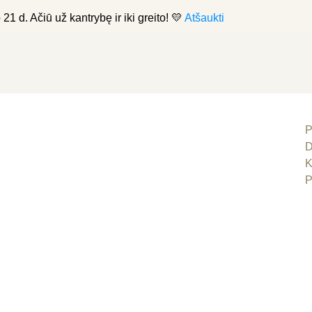
21 d. Ačiū už kantrybę ir iki greito! 💛
Atšaukti
P
D
K
P