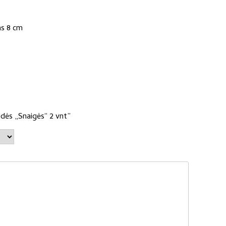
as 8 cm
dės „Snaigės“ 2 vnt”