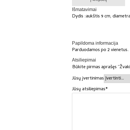
„Snaigės“
Išmatavimai
2
Dydis :aukštis 9 cm, diametr
vnt
Papildoma informacija
Parduodamos po 2 vienetus.
Atsiliepimai
Būkite pirmas aprašęs “Žvaki
Jūsų įvertinimas
Jūsų atsiliepimas
*