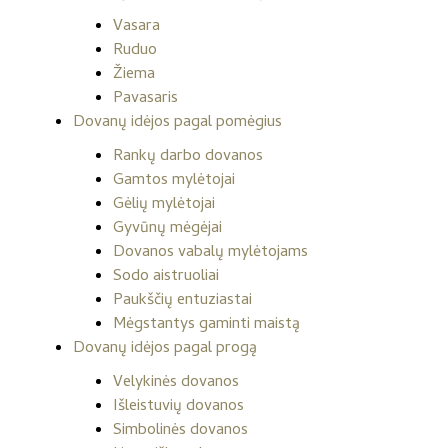
Vasara
Ruduo
Žiema
Pavasaris
Dovanų idėjos pagal pomėgius
Rankų darbo dovanos
Gamtos mylėtojai
Gėlių mylėtojai
Gyvūnų mėgėjai
Dovanos vabalų mylėtojams
Sodo aistruoliai
Paukščių entuziastai
Mėgstantys gaminti maistą
Dovanų idėjos pagal progą
Velykinės dovanos
Išleistuvių dovanos
Simbolinės dovanos