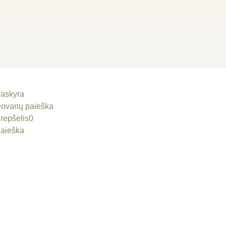
askyra
ovanų paieška
repšelis
0
aieška