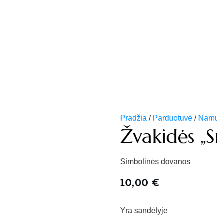
Pradžia
/
Parduotuvė
/
Namų 
Žvakidės „S
Simbolinės dovanos
10,00
€
Yra sandėlyje