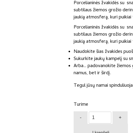
Porcelianinės žvakidės su sna
subtilaus žiemos grožio deriny
jaukią atmosferą, kuri puikiai
Porcelianinės žvakidės su sna
subtilaus žiemos grožio deriny
jaukią atmosferą, kuri puikiai
Naudokite šias žvakides puošt
Sukurkite jaukų kampelį su s
Arba… padovanokite žiemos gro
namus, bet ir širdį.
Tegul jūsų namai spinduliuoja
Turime
produkto
-
+
kiekis:
Žvakidės
Į krepšelį