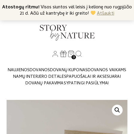
+370 682 57369
Atostogų ritmu!
Nemokamas siuntimas nuo 45 Eur
Visos siuntos vėl leisis į kelionę nuo rugpjūčio
21 d. Ačiū už kantrybę ir iki greito!
Atšaukti
0
NAUJIENOS
DOVANOS
DOVANŲ KUPONAS
DOVANOS VAIKAMS
NAMŲ INTERJERO DETALĖS
PAPUOŠALAI IR AKSESUARAI
DOVANŲ PAKAVIMAS
YPATINGI PASIŪLYMAI