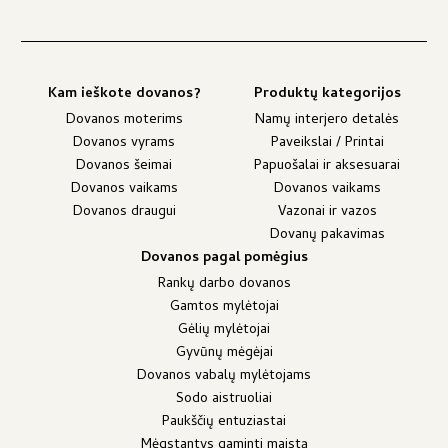
Kam ieškote dovanos?
Produktų kategorijos
Dovanos moterims
Namų interjero detalės
Dovanos vyrams
Paveikslai / Printai
Dovanos šeimai
Papuošalai ir aksesuarai
Dovanos vaikams
Dovanos vaikams
Dovanos draugui
Vazonai ir vazos
Dovanų pakavimas
Dovanos pagal pomėgius
Rankų darbo dovanos
Gamtos mylėtojai
Gėlių mylėtojai
Gyvūnų mėgėjai
Dovanos vabalų mylėtojams
Sodo aistruoliai
Paukščių entuziastai
Mėgstantys gaminti maistą