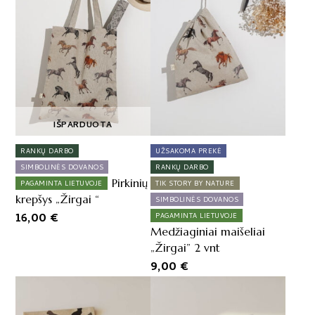
IŠPARDUOTA
RANKŲ DARBO
UŽSAKOMA PREKĖ
SIMBOLINĖS DOVANOS
RANKŲ DARBO
Pirkinių
PAGAMINTA LIETUVOJE
TIK STORY BY NATURE
krepšys „Žirgai “
SIMBOLINĖS DOVANOS
16,00
€
PAGAMINTA LIETUVOJE
Medžiaginiai maišeliai
„Žirgai” 2 vnt
9,00
€