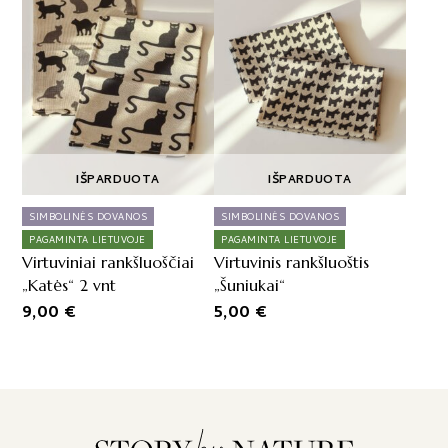
IŠPARDUOTA
IŠPARDUOTA
SIMBOLINĖS DOVANOS
SIMBOLINĖS DOVANOS
PAGAMINTA LIETUVOJE
PAGAMINTA LIETUVOJE
Virtuviniai rankšluoščiai
Virtuvinis rankšluoštis
„Katės“ 2 vnt
„Šuniukai“
9,00
€
5,00
€