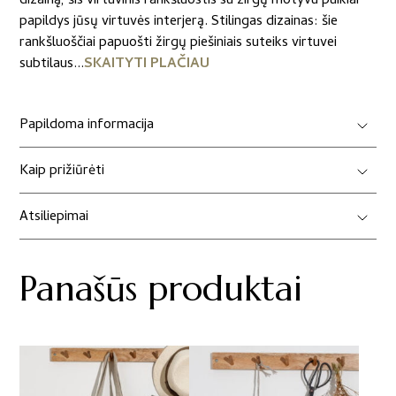
dizainą, šis virtuvinis rankšluostis su žirgų motyvu puikiai
papildys jūsų virtuvės interjerą. Stilingas dizainas: šie
rankšluoščiai papuošti žirgų piešiniais suteiks virtuvei
subtilaus...
SKAITYTI PLAČIAU
Papildoma informacija
Kaip prižiūrėti
Atsiliepimai
Panašūs produktai