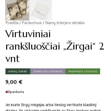
Pradžia
/
Parduotuvė
/
Namų interjero detalės
/
Virtuviniai
rankšluoščiai „Žirgai“ 2
vnt
RANKŲ DARBO
SIMBOLINĖS DOVANOS
PAGAMINTA LIETUVOJE
9,00
€
Išparduota
Jei esate žirgų mėgėjas arba tiesiog vertinate klasikinį