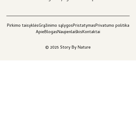
Pirkimo taisyklės
Grąžinimo sąlygos
Pristatymas
Privatumo politika
Apie
Blogas
Naujienlaiškis
Kontaktai
© 2025 Story By Nature