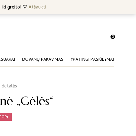
+370 682 57369
 iki greito! 💛
Atšaukti
0
ESUARAI
DOVANŲ PAKAVIMAS
YPATINGI PASIŪLYMAI
 detalės
inė „Gėlės“
TOP!