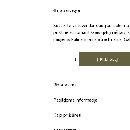
Yra sandėlyje
Suteikite virtuvei dar daugiau jaukumo
pirštine su romantiškais gėlių raštais, 
naujiems kulinariniams atradimams. Gal 
-
+
Į KREPŠELĮ
produkto
kiekis:
Virtuvinė
pirštinė
Išmatavimai
„Gėlės“
Papildoma informacija
Kaip prižiūrėti