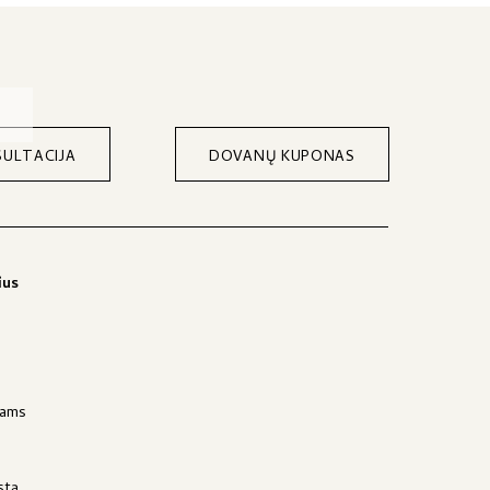
ULTACIJA
DOVANŲ KUPONAS
ius
jams
stą