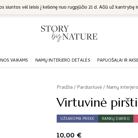
5 Eur
s siuntos vėl leisis į kelionę nuo rugpjūčio 21 d. Ačiū už kantrybę ir
NOS VAIKAMS
NAMŲ INTERJERO DETALĖS
PAPUOŠALAI IR AKS
Pradžia
/
Parduotuvė
/
Namų interjero
/
Virtuvinė piršt
UŽSAKOMA PREKĖ
RANKŲ DARBO
10,00
€