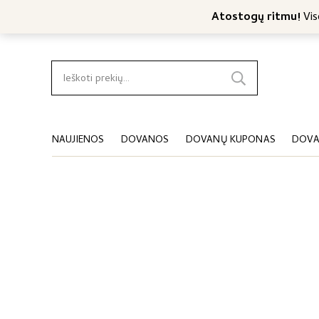
Nemokamas konsultavimas
Nemokamas siuntimas nuo 4
Atostogų ritmu!
Viso
Ieškoti:
NAUJIENOS
DOVANOS
DOVANŲ KUPONAS
DOVA