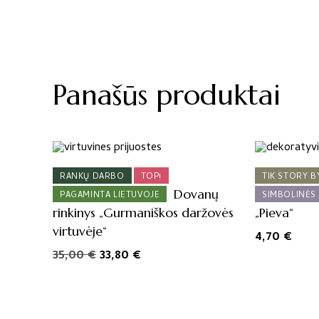
Panašūs produktai
RANKŲ DARBO
TOP!
TIK STORY B
Dovanų
PAGAMINTA LIETUVOJE
SIMBOLINĖS
rinkinys „Gurmaniškos daržovės
„Pieva“
virtuvėje“
4,70
€
Original
Current
35,00
€
33,80
€
price
price
was:
is:
35,00 €.
33,80 €.