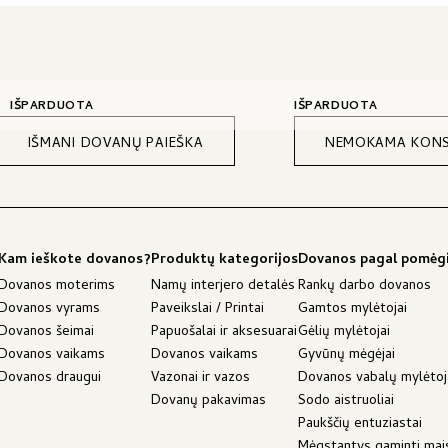
IŠPARDUOTA
IŠPARDUOTA
IŠMANI DOVANŲ PAIEŠKA
NEMOKAMA KONS
Kam ieškote dovanos?
Produktų kategorijos
Dovanos pagal pomėg
Dovanos moterims
Namų interjero detalės
Rankų darbo dovanos
Dovanos vyrams
Paveikslai / Printai
Gamtos mylėtojai
Dovanos šeimai
Papuošalai ir aksesuarai
Gėlių mylėtojai
Dovanos vaikams
Dovanos vaikams
Gyvūnų mėgėjai
Dovanos draugui
Vazonai ir vazos
Dovanos vabalų mylėto
Dovanų pakavimas
Sodo aistruoliai
Paukščių entuziastai
Mėgstantys gaminti mai