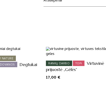
Atsiliepimai
Y NATURE
Virtuvinė
RANKŲ DARBO
TOP!
Degtukai
 DOVANOS
prijuostė „Gėlės“
17,00
€