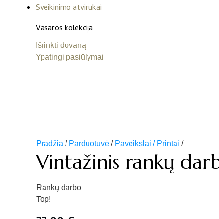
Sveikinimo atvirukai
Vasaros kolekcija
Išrinkti dovaną
Ypatingi pasiūlymai
Pradžia
/
Parduotuvė
/
Paveikslai / Printai
/
Vintažinis rankų darb
Rankų darbo
Top!