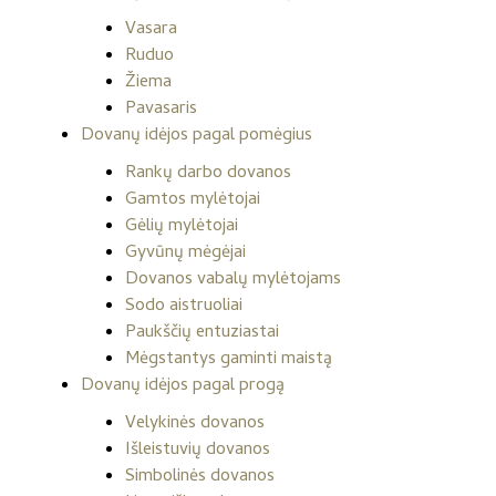
Vasara
Ruduo
Žiema
Pavasaris
Dovanų idėjos pagal pomėgius
Rankų darbo dovanos
Gamtos mylėtojai
Gėlių mylėtojai
Gyvūnų mėgėjai
Dovanos vabalų mylėtojams
Sodo aistruoliai
Paukščių entuziastai
Mėgstantys gaminti maistą
Dovanų idėjos pagal progą
Velykinės dovanos
Išleistuvių dovanos
Simbolinės dovanos