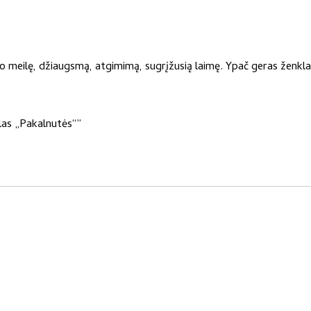
vo meilę, džiaugsmą, atgimimą, sugrįžusią laimę. Ypač geras ženkla
las „Pakalnutės“”