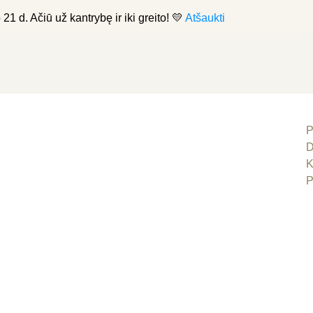
21 d. Ačiū už kantrybę ir iki greito! 💛
Atšaukti
P
D
K
P