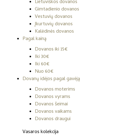
Lietuviškos dovanos
Gimtadienio dovanos
Vestuvių dovanos
Įkurtuvių dovanos
Kalėdinės dovanos
Pagal kainą
Dovanos iki 15€
Iki 30€
Iki 60€
Nuo 60€
Dovanų idėjos pagal gavėją
Dovanos moterims
Dovanos vyrams
Dovanos šeimai
Dovanos vaikams
Dovanos draugui
Vasaros kolekcija