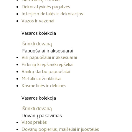
Nuotraukų rėmeliai
Dekoratyvinės pagalvės
Interjero detalės ir dekoracijos
Vazos ir vazonai
Vasaros kolekcija
Išrinkti dovaną
Papuošalai ir aksesuarai
Visi papuošalai ir aksesuarai
Pirkinių krepšiai/krepšeliai
Rankų darbo papuošalai
Metaliniai ženkliukai
Kosmetinės ir delninės
Vasaros kolekcija
Išrinkti dovaną
Dovanų pakavimas
Visos prekės
Dovanų popierius, maišeliai ir juostelės