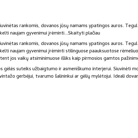
s, siuvinėtas rankomis, dovanos jūsų namams ypatingos auros. Tegul
kelti naujam gyvenimui įrėminti...
Skaityti plačiau
s, siuvinėtas rankomis, dovanos jūsų namams ypatingos auros. Tegul
kelti naujam gyvenimui įrėminti stilinguose paauksuotose rėmeliuos
ūtent jos vaikų atsiminimuose išliks kaip pirmosios gamtos pažinim
s gėlės suteiks užbaigtumo ir asmeniškumo interjerui. Siuvinėti mot
, vintažo gerbėjui, tvarumo šalininkui ar gėlių mylėtojui. Ideali d