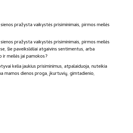
 sienos pražysta vaikystės prisiminimais, pirmos meilės
 sienos pražysta vaikystės prisiminimais, pirmos meilės
e, šie paveikslėliai atgaivins sentimentus, arba
o ir meilės jai pamokos?
yvai kelia jaukius prisiminimus, atpalaiduoja, nuteikia
ovana mamos dienos proga, įkurtuvių, gimtadienio,