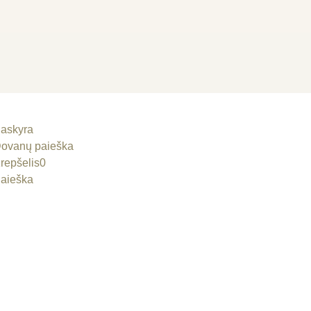
askyra
ovanų paieška
repšelis
0
aieška