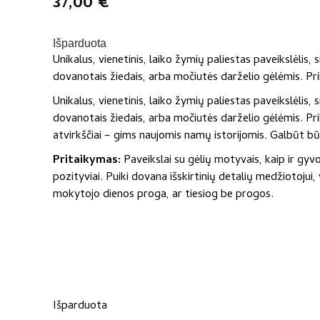
37,00
€
Išparduota
Unikalus, vienetinis, laiko žymių paliestas paveikslėli
dovanotais žiedais, arba močiutės darželio gėlėmis. Pri
Unikalus, vienetinis, laiko žymių paliestas paveikslėli
dovanotais žiedais, arba močiutės darželio gėlėmis. Pri
atvirkščiai – gims naujomis namų istorijomis. Galbūt b
Pritaikymas:
Paveikslai su gėlių motyvais, kaip ir gyvo
pozityviai. Puiki dovana išskirtinių detalių medžiotojui
mokytojo dienos proga, ar tiesiog be progos.
Išparduota