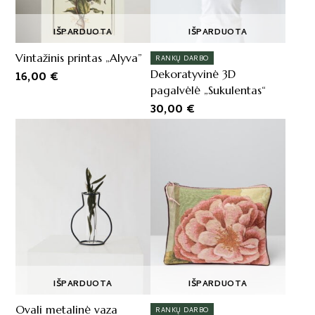
IŠPARDUOTA
IŠPARDUOTA
Vintažinis printas „Alyva”
RANKŲ DARBO
Dekoratyvinė 3D
16,00
€
pagalvėlė „Sukulentas“
30,00
€
IŠPARDUOTA
IŠPARDUOTA
Ovali metalinė vaza
RANKŲ DARBO