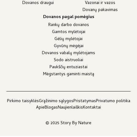
Dovanos draugui
Vazonai ir vazos
Dovanų pakavimas
Dovanos pagal pomėgius
Rankų darbo dovanos
Gamtos mylėtojai
Gėlių mylėtojai
Gyvūnų mėgėjai
Dovanos vabalų mylėtojams
Sodo aistruoliai
Paukščių entuziastai
Mėgstantys gaminti maistą
Pirkimo taisyklės
Grąžinimo sąlygos
Pristatymas
Privatumo politika
Apie
Blogas
Naujienlaiškis
Kontaktai
© 2025 Story By Nature