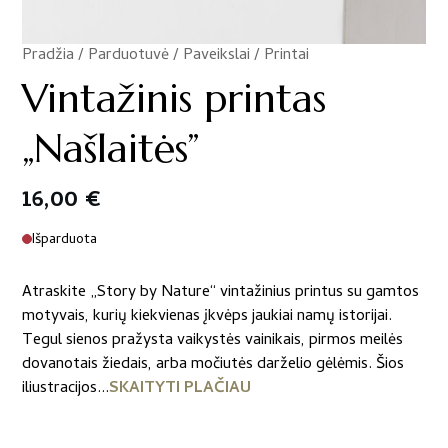
Pradžia
/
Parduotuvė
/
Paveikslai / Printai
/
Vintažinis printas
„Našlaitės”
16,00
€
Išparduota
Atraskite „Story by Nature“ vintažinius printus su gamtos
motyvais, kurių kiekvienas įkvėps jaukiai namų istorijai.
Tegul sienos pražysta vaikystės vainikais, pirmos meilės
dovanotais žiedais, arba močiutės darželio gėlėmis. Šios
iliustracijos...
SKAITYTI PLAČIAU