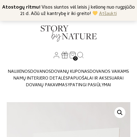
+370 682 57369
Atostogų ritmu!
Nemokamas siuntimas nuo 45 Eur
Visos siuntos vėl leisis į kelionę nuo rugpjūčio
21 d. Ačiū už kantrybę ir iki greito!
Atšaukti
0
NAUJIENOS
DOVANOS
DOVANŲ KUPONAS
DOVANOS VAIKAMS
NAMŲ INTERJERO DETALĖS
PAPUOŠALAI IR AKSESUARAI
DOVANŲ PAKAVIMAS
YPATINGI PASIŪLYMAI