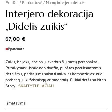
Pradžia
/
Parduotuvė
/
Namų interjero detalės
/
Interjero dekoracija
„Didelis zuikis“
67,00
€
Išparduota
Zuikis, be jokių abejonių, svarbus šių metų personažas.
Pritaikymas: Įspūdingo dydžio, puoštas paauksuotomis
detalėmis, padės jums sukurti unikalias kompozicijas: nuo
prabangių, iki žaismingų ar modernių. Puikiai derės su kitais
Story...
SKAITYTI PLAČIAU
Išmatavimai