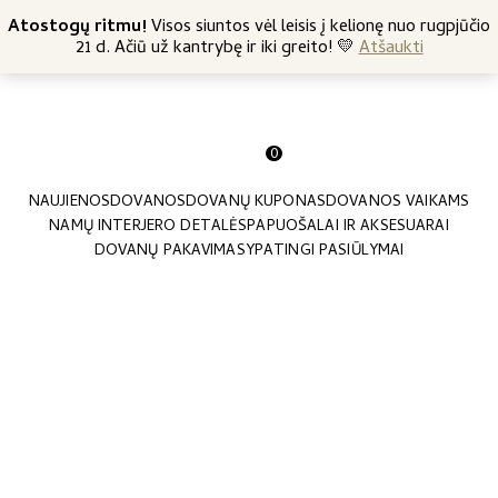
+370 682 57369
Atostogų ritmu!
Nemokamas siuntimas nuo 45 Eur
Visos siuntos vėl leisis į kelionę nuo rugpjūčio
21 d. Ačiū už kantrybę ir iki greito! 💛
Atšaukti
0
NAUJIENOS
DOVANOS
DOVANŲ KUPONAS
DOVANOS VAIKAMS
NAMŲ INTERJERO DETALĖS
PAPUOŠALAI IR AKSESUARAI
DOVANŲ PAKAVIMAS
YPATINGI PASIŪLYMAI