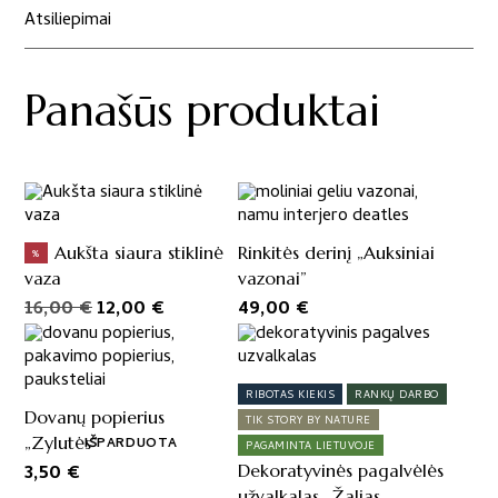
Atsiliepimai
Panašūs produktai
Aukšta siaura stiklinė
Rinkitės derinį „Auksiniai
%
vaza
vazonai”
Original
Current
16,00
€
12,00
€
49,00
€
price
price
This
product
was:
is:
has
16,00 €.
12,00 €.
RIBOTAS KIEKIS
RANKŲ DARBO
multiple
Dovanų popierius
TIK STORY BY NATURE
variants.
„Zylutės”
IŠPARDUOTA
PAGAMINTA LIETUVOJE
The
3,50
€
Dekoratyvinės pagalvėlės
options
užvalkalas „Žalias