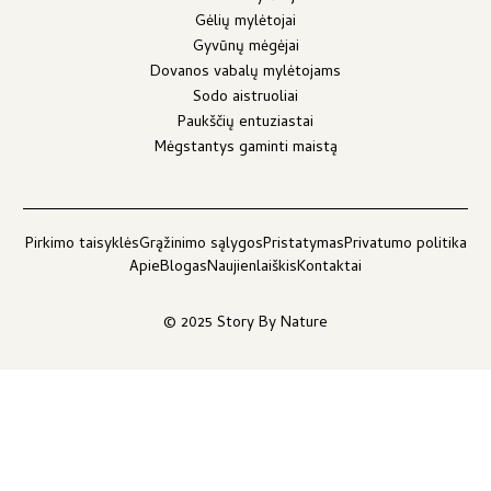
Gėlių mylėtojai
Gyvūnų mėgėjai
Dovanos vabalų mylėtojams
Sodo aistruoliai
Paukščių entuziastai
Mėgstantys gaminti maistą
Pirkimo taisyklės
Grąžinimo sąlygos
Pristatymas
Privatumo politika
Apie
Blogas
Naujienlaiškis
Kontaktai
© 2025 Story By Nature