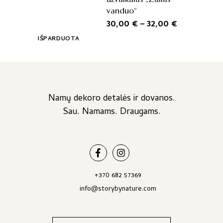
may
vanduo“
be
Price
30,00
€
–
32,00
€
chosen
range:
on
IŠPARDUOTA
the
30,00 €
product
through
page
32,00 €
Namų dekoro detalės ir dovanos.
Sau. Namams. Draugams.
+370 682 57369
info@storybynature.com