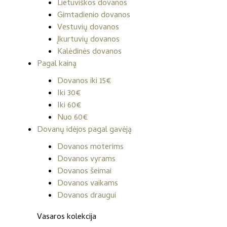
Lietuviškos dovanos
Gimtadienio dovanos
Vestuvių dovanos
Įkurtuvių dovanos
Kalėdinės dovanos
Pagal kainą
Dovanos iki 15€
Iki 30€
Iki 60€
Nuo 60€
Dovanų idėjos pagal gavėją
Dovanos moterims
Dovanos vyrams
Dovanos šeimai
Dovanos vaikams
Dovanos draugui
Vasaros kolekcija