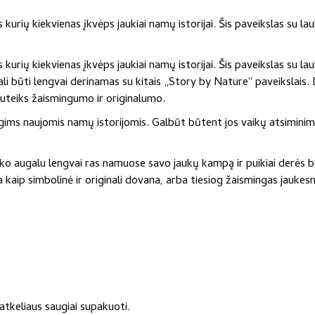
kurių kiekvienas įkvėps jaukiai namų istorijai. Šis paveikslas su la
kurių kiekvienas įkvėps jaukiai namų istorijai. Šis paveikslas su la
 gali būti lengvai derinamas su kitais „Story by Nature“ paveikslais.
suteiks žaismingumo ir originalumo.
– gims naujomis namų istorijomis. Galbūt būtent jos vaikų atsiminim
ako augalu lengvai ras namuose savo jaukų kampą ir puikiai derės be
nka kaip simbolinė ir originali dovana, arba tiesiog žaismingas jauke
atkeliaus saugiai supakuoti.