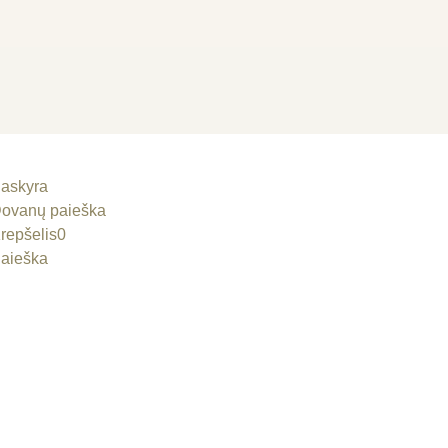
askyra
ovanų paieška
repšelis
0
aieška