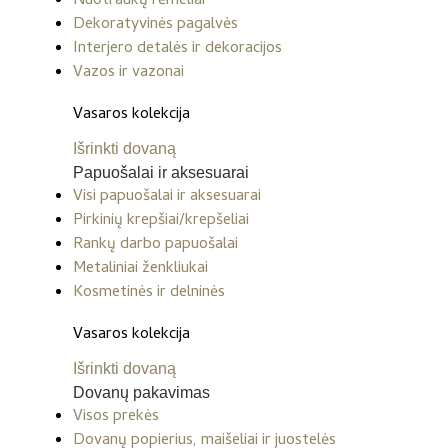
Nuotraukų rėmeliai
Dekoratyvinės pagalvės
Interjero detalės ir dekoracijos
Vazos ir vazonai
Vasaros kolekcija
Išrinkti dovaną
Papuošalai ir aksesuarai
Visi papuošalai ir aksesuarai
Pirkinių krepšiai/krepšeliai
Rankų darbo papuošalai
Metaliniai ženkliukai
Kosmetinės ir delninės
Vasaros kolekcija
Išrinkti dovaną
Dovanų pakavimas
Visos prekės
Dovanų popierius, maišeliai ir juostelės