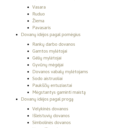
Vasara
Ruduo
Žiema
Pavasaris
Dovanų idėjos pagal pomėgius
Rankų darbo dovanos
Gamtos mylėtojai
Gėlių mylėtojai
Gyvūnų mėgėjai
Dovanos vabalų mylėtojams
Sodo aistruoliai
Paukščių entuziastai
Mėgstantys gaminti maistą
Dovanų idėjos pagal progą
Velykinės dovanos
Išleistuvių dovanos
Simbolinės dovanos