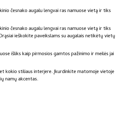
ukinio česnako augalu lengvai ras namuose vietą ir tiks
ukinio česnako augalu lengvai ras namuose vietą ir tiks
 Drąsiai ieškokite paveikslams su augalais netikėtų vietų
uose išliks kaip pirmosios gamtos pažinimo ir meilės jai
t kokio stiliaus interjere. Įkurdinkite matomoje vietoje
snių namų akcentas.