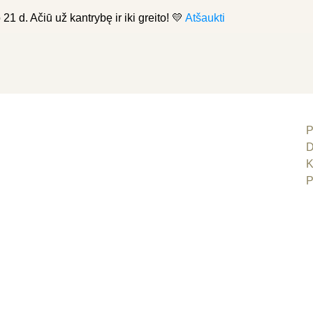
21 d. Ačiū už kantrybę ir iki greito! 💛
Atšaukti
P
D
K
P