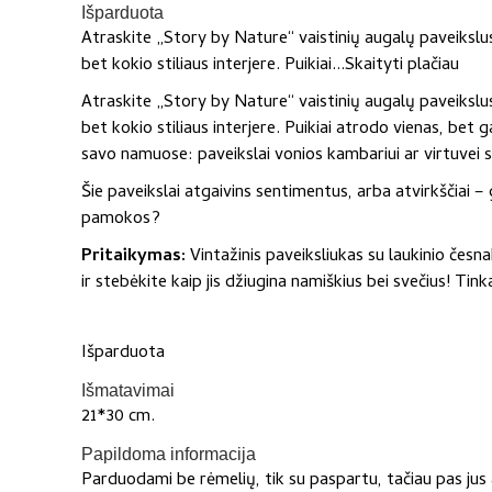
Išparduota
Atraskite „Story by Nature“ vaistinių augalų paveikslus 
bet kokio stiliaus interjere. Puikiai...
Skaityti plačiau
Atraskite „Story by Nature“ vaistinių augalų paveikslus 
bet kokio stiliaus interjere. Puikiai atrodo vienas, bet
savo namuose: paveikslai vonios kambariui ar virtuvei 
Šie paveikslai atgaivins sentimentus, arba atvirkščiai 
pamokos?
Pritaikymas:
Vintažinis paveiksliukas su laukinio česn
ir stebėkite kaip jis džiugina namiškius bei svečius! Ti
Išparduota
Išmatavimai
21*30 cm.
Papildoma informacija
Parduodami be rėmelių, tik su paspartu, tačiau pas jus 