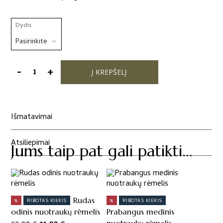
Dydis
-
+
Į KREPŠELĮ
produkto
kiekis:
Sidabro
spalvos
Išmatavimai
nuotraukų
rėmelis
Atsiliepimai
Jums taip pat gali patikti…
This
product
has
Rudas
%
RIBOTAS KIEKIS
%
RIBOTAS KIEKIS
multiple
odinis nuotraukų rėmelis
Prabangus medinis
variants.