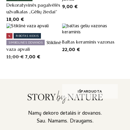
Dekoratyvinės pagalvėlės
9,00
€
užvalkalas „Gėlių žiedai“
18,00
€
%
RIBOTAS KIEKIS
Baltas keraminis vazonas
Stiklinė
SIMBOLINĖS DOVANOS
22,00
€
vaza apvali
Original
Current
11,00
€
7,00
€
price
price
was:
is:
11,00 €.
7,00 €.
IŠPARDUOTA
Namų dekoro detalės ir dovanos.
Sau. Namams. Draugams.