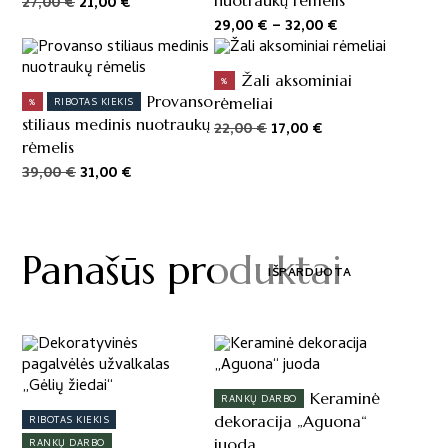
Original
Current
nuotraukų rėmelis
27,00
€
21,00
€
The
price
price
Price
29,00
€
–
32,00
€
options
was:
is:
range:
may
27,00 €.
21,00 €.
29,00 €
be
Žali aksominiai
%
through
chosen
Provanso
rėmeliai
%
RIBOTAS KIEKIS
32,00 €
on
stiliaus medinis nuotraukų
Original
Current
22,00
€
17,00
€
the
rėmelis
price
price
product
was:
is:
Original
Current
39,00
€
31,00
€
page
22,00 €.
17,00 €.
price
price
was:
is:
39,00 €.
31,00 €.
Panašūs produktai
IŠPARDUOTA
Keraminė
RANKŲ DARBO
dekoracija „Aguona“
RIBOTAS KIEKIS
juoda
RANKŲ DARBO