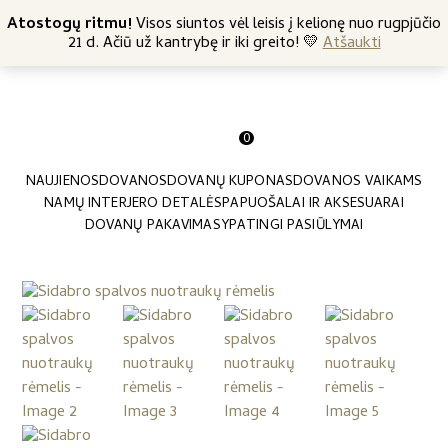
+370 682 57369
Atostogų ritmu!
Nemokamas siuntimas nuo 45 Eur
Visos siuntos vėl leisis į kelionę nuo rugpjūčio
21 d. Ačiū už kantrybę ir iki greito! 💛
Atšaukti
0
NAUJIENOS
DOVANOS
DOVANŲ KUPONAS
DOVANOS VAIKAMS
NAMŲ INTERJERO DETALĖS
PAPUOŠALAI IR AKSESUARAI
DOVANŲ PAKAVIMAS
YPATINGI PASIŪLYMAI