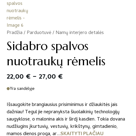
Pradžia
/
Parduotuvė
/
Namų interjero detalės
/
Sidabro spalvos
nuotraukų rėmelis
Price
22,00
€
–
27,00
€
range:
Yra sandėlyje
22,00 €
Išsaugokite brangiausius prisiminimus ir džiaukitės jais
through
dažniau! Tegul jie nepranyksta šiuolaikinių technologijų
saugyklose, o malonina akis ir širdį kasdien. Tokia dovana
27,00 €
nudžiugins įkurtuvių, vestuvių, krikštynų, gimtadienio,
mamos dienos proga, ar...
SKAITYTI PLAČIAU