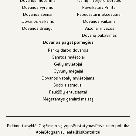
Dovanos moterims
Namų interjero detalės
Dovanos vyrams
Paveikslai / Printai
Dovanos šeimai
Papuošalai ir aksesuarai
Dovanos vaikams
Dovanos vaikams
Dovanos draugui
Vazonai ir vazos
Dovanų pakavimas
Dovanos pagal pomėgius
Rankų darbo dovanos
Gamtos mylėtojai
Gėlių mylėtojai
Gyvūnų mėgėjai
Dovanos vabalų mylėtojams
Sodo aistruoliai
Paukščių entuziastai
Mėgstantys gaminti maistą
Pirkimo taisyklės
Grąžinimo sąlygos
Pristatymas
Privatumo politika
Apie
Blogas
Naujienlaiškis
Kontaktai