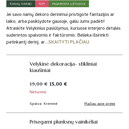
RANKŲ DARBO
TOP!
PAGAMINTA LIETUVOJE
Jei savo namų dekoro derinimui pristigote fantazijos ar
laiko, arba pasiklydote gausoje, galiu Jums padėti!
Atraskite Velykinius pasiūlymus, kuriuose interjero detalės
suderintos spalvomis ir faktūromis. Belieka išsirinkti
patinkantį derinį, ar...
SKAITYTI PLAČIAU
Velykinė dekoracija- stikliniai
kiaušiniai
Original
Current
19,00
€
15,00
€
price
price
Neturime
was:
is:
Plačiau apie prekę
Spalva
Kreminė
19,00 €.
15,00 €.
Prisegami plunksnų vainikėliai