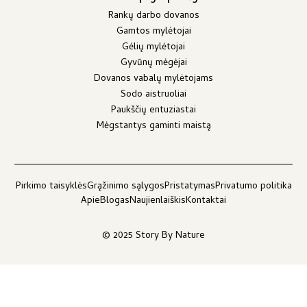
Rankų darbo dovanos
Gamtos mylėtojai
Gėlių mylėtojai
Gyvūnų mėgėjai
Dovanos vabalų mylėtojams
Sodo aistruoliai
Paukščių entuziastai
Mėgstantys gaminti maistą
Pirkimo taisyklės
Grąžinimo sąlygos
Pristatymas
Privatumo politika
Apie
Blogas
Naujienlaiškis
Kontaktai
© 2025 Story By Nature