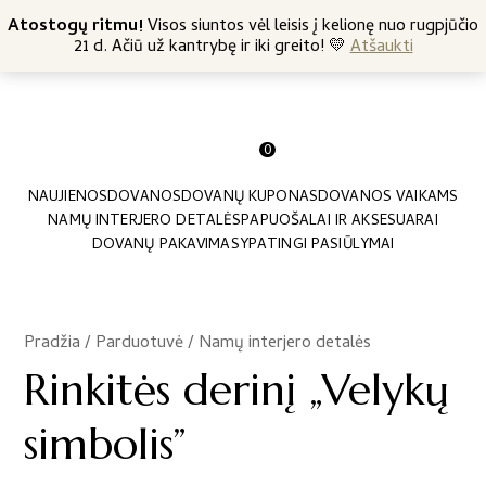
+370 682 57369
Atostogų ritmu!
Nemokamas siuntimas nuo 45 Eur
Visos siuntos vėl leisis į kelionę nuo rugpjūčio
21 d. Ačiū už kantrybę ir iki greito! 💛
Atšaukti
0
NAUJIENOS
DOVANOS
DOVANŲ KUPONAS
DOVANOS VAIKAMS
NAMŲ INTERJERO DETALĖS
PAPUOŠALAI IR AKSESUARAI
DOVANŲ PAKAVIMAS
YPATINGI PASIŪLYMAI
Pradžia
/
Parduotuvė
/
Namų interjero detalės
/
Rinkitės derinį „Velykų
simbolis”