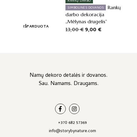
RANKŲ DARBO
Rankų
SIMBOLINĖS DOVANOS
darbo dekoracija
„Mėlynas drugelis”
IŠPARDUOTA
Original
Current
13,00
€
9,00
€
price
price
was:
is:
13,00 €.
9,00 €.
Namų dekoro detalės ir dovanos.
Sau. Namams. Draugams.
+370 682 57369
info@storybynature.com