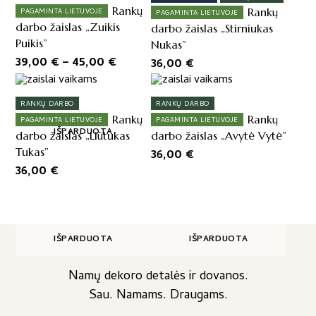
has
Rankų
Rankų
PAGAMINTA LIETUVOJE
PAGAMINTA LIETUVOJE
multiple
darbo žaislas „Zuikis
darbo žaislas „Stirniukas
variants.
Puikis”
Nukas”
The
Price
39,00
€
–
45,00
€
36,00
€
options
range:
may
39,00 €
be
RANKŲ DARBO
RANKŲ DARBO
through
chosen
Rankų
Rankų
PAGAMINTA LIETUVOJE
PAGAMINTA LIETUVOJE
on
45,00 €
IŠPARDUOTA
darbo žaislas „Liūtukas
darbo žaislas „Avytė Vytė”
the
Tukas”
36,00
€
product
36,00
€
page
IŠPARDUOTA
IŠPARDUOTA
Namų dekoro detalės ir dovanos.
Sau. Namams. Draugams.