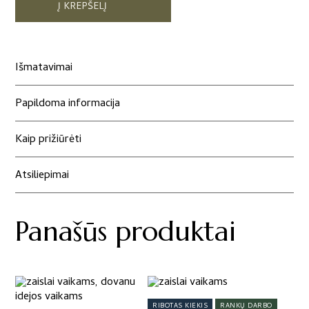
Į KREPŠELĮ
Išmatavimai
Papildoma informacija
Kaip prižiūrėti
Atsiliepimai
Panašūs produktai
This
product
RIBOTAS KIEKIS
RANKŲ DARBO