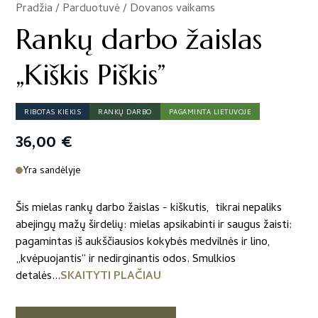
Pradžia
/
Parduotuvė
/
Dovanos vaikams
/
Rankų darbo žaislas
„Kiškis Piškis”
RIBOTAS KIEKIS
RANKŲ DARBO
PAGAMINTA LIETUVOJE
36,00
€
Yra sandėlyje
Šis mielas rankų darbo žaislas - kiškutis, tikrai nepaliks
abejingų mažų širdelių: mielas apsikabinti ir saugus žaisti:
pagamintas iš aukščiausios kokybės medvilnės ir lino,
„kvėpuojantis“ ir nedirginantis odos. Smulkios
detalės...
SKAITYTI PLAČIAU