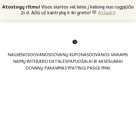
+370 682 57369
Atostogų ritmu!
Nemokamas siuntimas nuo 45 Eur
Visos siuntos vėl leisis į kelionę nuo rugpjūčio
21 d. Ačiū už kantrybę ir iki greito! 💛
Atšaukti
0
NAUJIENOS
DOVANOS
DOVANŲ KUPONAS
DOVANOS VAIKAMS
NAMŲ INTERJERO DETALĖS
PAPUOŠALAI IR AKSESUARAI
DOVANŲ PAKAVIMAS
YPATINGI PASIŪLYMAI