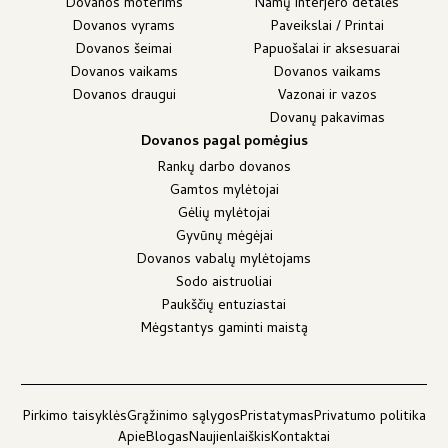
Dovanos moterims
Namų interjero detalės
Dovanos vyrams
Paveikslai / Printai
Dovanos šeimai
Papuošalai ir aksesuarai
Dovanos vaikams
Dovanos vaikams
Dovanos draugui
Vazonai ir vazos
Dovanų pakavimas
Dovanos pagal pomėgius
Rankų darbo dovanos
Gamtos mylėtojai
Gėlių mylėtojai
Gyvūnų mėgėjai
Dovanos vabalų mylėtojams
Sodo aistruoliai
Paukščių entuziastai
Mėgstantys gaminti maistą
Pirkimo taisyklės
Grąžinimo sąlygos
Pristatymas
Privatumo politika
Apie
Blogas
Naujienlaiškis
Kontaktai