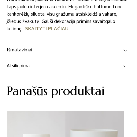
Nors sukurta jaukiems vakarams, tačiau ir dieną ši žvakidė
taps jaukiu interjero akcentu. Elegantiško baltumo fone,
kankorėžių siluetai visu gražumu atsiskleidžia vakare,
įžiebus žvakutę. Gal ši dekoracija primins savaitgalio
kelionę...
SKAITYTI PLAČIAU
Išmatavimai
Atsiliepimai
Panašūs produktai