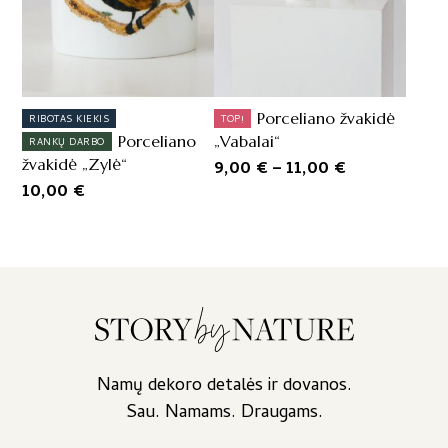
may
be
chosen
on
the
Porceliano žvakidė
product
RIBOTAS KIEKIS
TOP!
page
Porceliano
„Vabalai“
RANKŲ DARBO
žvakidė „Zylė“
Price
9,00
€
–
11,00
€
10,00
€
range:
9,00 €
through
11,00 €
Namų dekoro detalės ir dovanos.
Sau. Namams. Draugams.