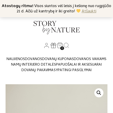
+370 682 57369
Atostogų ritmu!
Nemokamas siuntimas nuo 45 Eur
Visos siuntos vėl leisis į kelionę nuo rugpjūčio
21 d. Ačiū už kantrybę ir iki greito!
Atšaukti
0
NAUJIENOS
DOVANOS
DOVANŲ KUPONAS
DOVANOS VAIKAMS
NAMŲ INTERJERO DETALĖS
PAPUOŠALAI IR AKSESUARAI
DOVANŲ PAKAVIMAS
YPATINGI PASIŪLYMAI