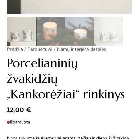
Pradžia
/
Parduotuvė
/
Namų interjero detalės
/
Porcelianinių
žvakidžių
„Kankorėžiai“ rinkinys
12,00
€
Išparduota