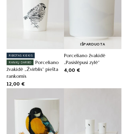
IŠPARDUOTA
Porceliano žvakidė
RIBOTAS KIEKIS
Porceliano
„Pasislėpusi zylė“
RANKŲ DARBO
žvakidė „Žvirblis“ piešta
4,00
€
rankomis
12,00
€
This
product
has
multiple
variants.
The
options