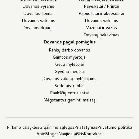
Dovanos vyrams
Paveikslai / Printai
Dovanos šeimai
Papuošalai ir aksesuarai
Dovanos vaikams
Dovanos vaikams
Dovanos draugui
Vazonai ir vazos
Dovanų pakavimas
Dovanos pagal pomėgius
Rankų darbo dovanos
Gamtos mylėtojai
Gėlių mylėtojai
Gyvūnų mėgėjai
Dovanos vabalų mylėtojams
Sodo aistruoliai
Paukščių entuziastai
Mėgstantys gaminti maistą
Pirkimo taisyklės
Grąžinimo sąlygos
Pristatymas
Privatumo politika
Apie
Blogas
Naujienlaiškis
Kontaktai