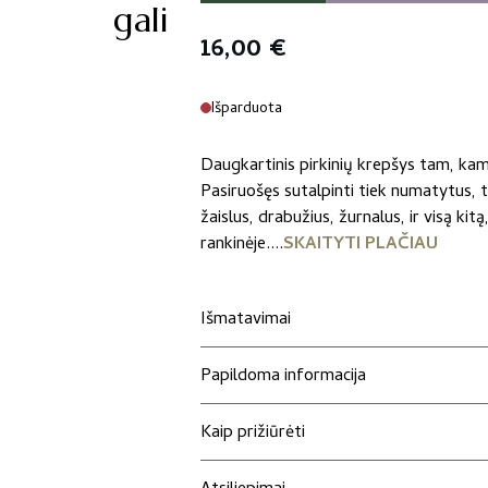
gali
16,00
€
Išparduota
Daugkartinis pirkinių krepšys tam, k
Pasiruošęs sutalpinti tiek numatytus, t
žaislus, drabužius, žurnalus, ir visą kit
rankinėje....
SKAITYTI PLAČIAU
Išmatavimai
Papildoma informacija
Kaip prižiūrėti