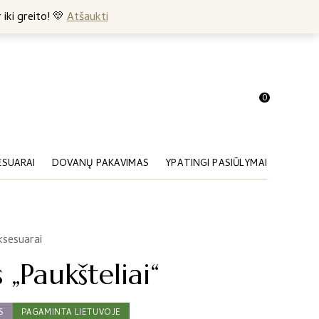
+370 682 57369
 iki greito! 💛
Atšaukti
0
ESUARAI
DOVANŲ PAKAVIMAS
YPATINGI PASIŪLYMAI
ksesuarai
 „Paukšteliai“
S
PAGAMINTA LIETUVOJE