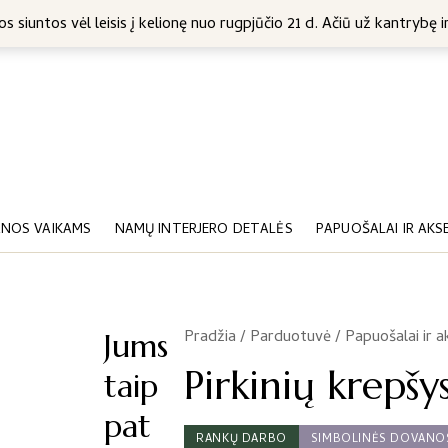
5 Eur
s siuntos vėl leisis į kelionę nuo rugpjūčio 21 d. Ačiū už kantrybę ir
NOS VAIKAMS
NAMŲ INTERJERO DETALĖS
PAPUOŠALAI IR AKS
Pradžia
/
Parduotuvė
/
Papuošalai ir a
/
Jums
Pirkinių krepšys
taip
pat
RANKŲ DARBO
SIMBOLINĖS DOVANO