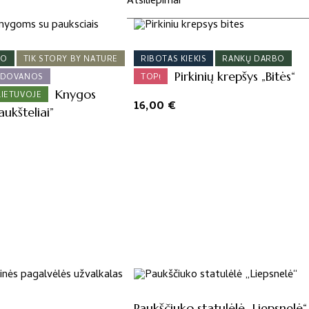
Atsiliepimai
BO
TIK STORY BY NATURE
RIBOTAS KIEKIS
RANKŲ DARBO
Pirkinių krepšys „Bitės“
 DOVANOS
TOP!
Knygos
LIETUVOJE
16,00
€
aukšteliai”
Paukščiuko statulėlė „Liepsnelė“