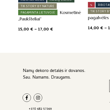
RIBOTAS KIEKIS
RANKŲ DARBO
%
RIBOTAS
TIK STORY BY NATURE
TIK STORY B
Kosmetinė
PAGAMINTA LIETUVOJE
pagalvėlės 
„Paukšteliai“
14,00
€
–
Price
15,00
€
–
17,00
€
This
range:
This
product
15,00 €
product
has
through
has
multiple
17,00 €
multiple
variants.
variants.
The
The
options
options
Namų dekoro detalės ir dovanos.
may
may
Sau. Namams. Draugams.
be
be
chosen
chosen
on
on
the
the
product
product
+370 682 57369