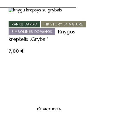
RANKŲ DARBO
TIK STORY BY NATURE
Knygos
SIMBOLINĖS DOVANOS
krepšelis „Grybai”
7,00
€
IŠPARDUOTA