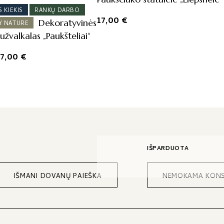
 KIEKIS
RANKŲ DARBO
17,00
€
Dekoratyvinės
Y NATURE
užvalkalas „Paukšteliai“
Price
17,00
€
range:
14,00 €
through
17,00 €
IŠPARDUOTA
IŠMANI DOVANŲ PAIEŠKA
NEMOKAMA KONS