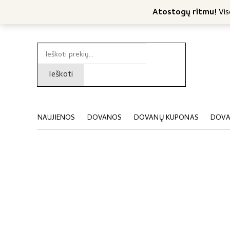
Nemokamas konsultavimas
Nemokamas siuntimas nuo 4
Atostogų ritmu!
Viso
Ieškoti:
Ieškoti
NAUJIENOS
DOVANOS
DOVANŲ KUPONAS
DOVA