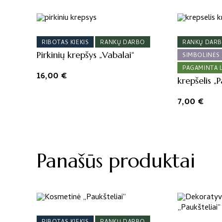
RIBOTAS KIEKIS
RANKŲ DARBO
RANKŲ DAR
Pirkinių krepšys „Vabalai“
SIMBOLINĖS
PAGAMINTA 
16,00
€
krepšelis „P
7,00
€
Panašūs produktai