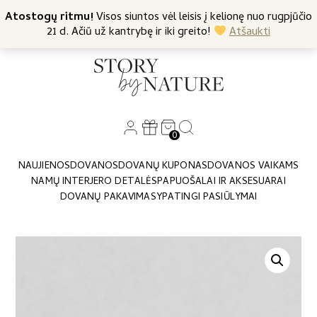
+370 682 57369
Atostogų ritmu!
Nemokamas siuntimas nuo 45 Eur
Visos siuntos vėl leisis į kelionę nuo rugpjūčio
21 d. Ačiū už kantrybę ir iki greito!
Atšaukti
0
NAUJIENOS
DOVANOS
DOVANŲ KUPONAS
DOVANOS VAIKAMS
NAMŲ INTERJERO DETALĖS
PAPUOŠALAI IR AKSESUARAI
DOVANŲ PAKAVIMAS
YPATINGI PASIŪLYMAI