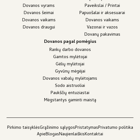
Dovanos vyrams
Paveikslai / Printai
Dovanos šeimai
Papuošalai ir aksesuarai
Dovanos vaikams
Dovanos vaikams
Dovanos draugui
Vazonai ir vazos
Dovanų pakavimas
Dovanos pagal pomėgius
Rankų darbo dovanos
Gamtos mylėtojai
Gėlių mylėtojai
Gyvūnų mėgėjai
Dovanos vabalų mylėtojams
Sodo aistruoliai
Paukščių entuziastai
Mėgstantys gaminti maistą
Pirkimo taisyklės
Grąžinimo sąlygos
Pristatymas
Privatumo politika
Apie
Blogas
Naujienlaiškis
Kontaktai