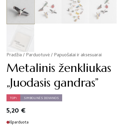
Pradžia
/
Parduotuvė
/
Papuošalai ir aksesuarai
/
Metalinis ženkliukas
„Juodasis gandras”
TOP!
SIMBOLINĖS DOVANOS
5,20
€
Išparduota