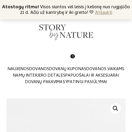
+370 682 57369
Atostogų ritmu!
Nemokamas siuntimas nuo 45 Eur
Visos siuntos vėl leisis į kelionę nuo rugpjūčio
21 d. Ačiū už kantrybę ir iki greito! 💛
Atšaukti
0
NAUJIENOS
DOVANOS
DOVANŲ KUPONAS
DOVANOS VAIKAMS
NAMŲ INTERJERO DETALĖS
PAPUOŠALAI IR AKSESUARAI
DOVANŲ PAKAVIMAS
YPATINGI PASIŪLYMAI