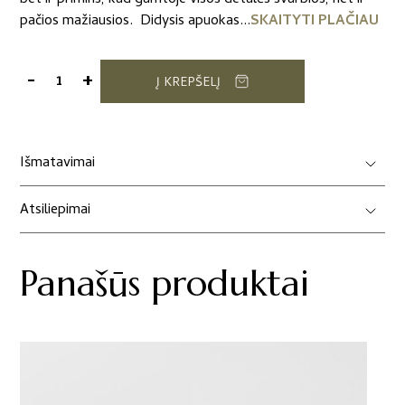
pačios mažiausios. Didysis apuokas...
SKAITYTI PLAČIAU
-
+
Į KREPŠELĮ
produkto
kiekis:
Metalinis
ženkliukas
Išmatavimai
„Didysis
apuokas“
Atsiliepimai
Panašūs produktai