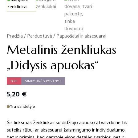
Pradžia
/
Parduotuvė
/
Papuošalai ir aksesuarai
/
Metalinis ženkliukas
„Didysis apuokas“
TOP!
SIMBOLINĖS DOVANOS
5,20
€
Yra sandėlyje
Šis linksmas ženkliukas su didžiojo apuoko atvaizdu ne tik
suteiks rūbui ar aksesuarui žaismingumo ir individualumo,
bet ir primins, kad gamtoje visos detalės svarbios, net ir