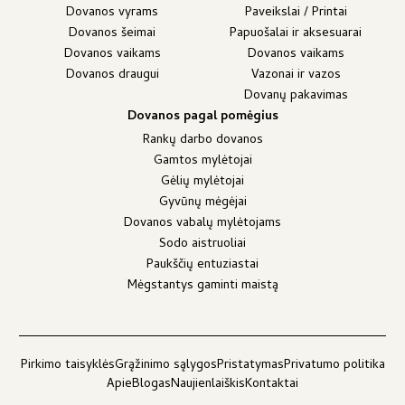
Dovanos vyrams
Paveikslai / Printai
Dovanos šeimai
Papuošalai ir aksesuarai
Dovanos vaikams
Dovanos vaikams
Dovanos draugui
Vazonai ir vazos
Dovanų pakavimas
Dovanos pagal pomėgius
Rankų darbo dovanos
Gamtos mylėtojai
Gėlių mylėtojai
Gyvūnų mėgėjai
Dovanos vabalų mylėtojams
Sodo aistruoliai
Paukščių entuziastai
Mėgstantys gaminti maistą
Pirkimo taisyklės
Grąžinimo sąlygos
Pristatymas
Privatumo politika
Apie
Blogas
Naujienlaiškis
Kontaktai