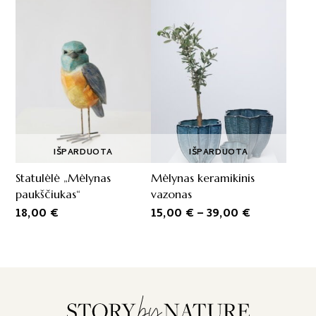
product
has
multiple
variants.
The
options
may
be
chosen
on
IŠPARDUOTA
IŠPARDUOTA
the
Statulėlė „Mėlynas
Mėlynas keramikinis
product
page
paukščiukas“
vazonas
Price
18,00
€
15,00
€
–
39,00
€
range:
15,00 €
through
39,00 €