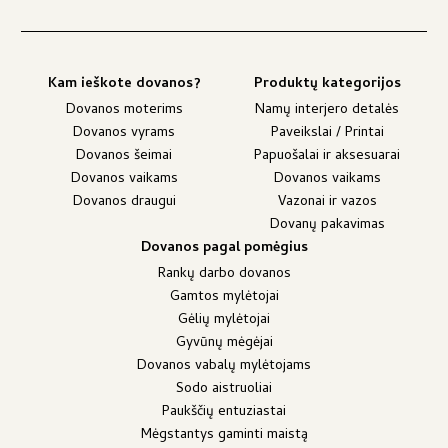
Kam ieškote dovanos?
Produktų kategorijos
Dovanos moterims
Namų interjero detalės
Dovanos vyrams
Paveikslai / Printai
Dovanos šeimai
Papuošalai ir aksesuarai
Dovanos vaikams
Dovanos vaikams
Dovanos draugui
Vazonai ir vazos
Dovanų pakavimas
Dovanos pagal pomėgius
Rankų darbo dovanos
Gamtos mylėtojai
Gėlių mylėtojai
Gyvūnų mėgėjai
Dovanos vabalų mylėtojams
Sodo aistruoliai
Paukščių entuziastai
Mėgstantys gaminti maistą