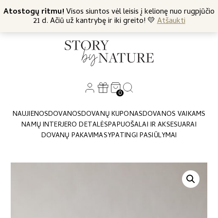
+370 682 57369
Atostogų ritmu!
Nemokamas siuntimas nuo 45 Eur
Visos siuntos vėl leisis į kelionę nuo rugpjūčio
21 d. Ačiū už kantrybę ir iki greito! 💛
Atšaukti
0
NAUJIENOS
DOVANOS
DOVANŲ KUPONAS
DOVANOS VAIKAMS
NAMŲ INTERJERO DETALĖS
PAPUOŠALAI IR AKSESUARAI
DOVANŲ PAKAVIMAS
YPATINGI PASIŪLYMAI