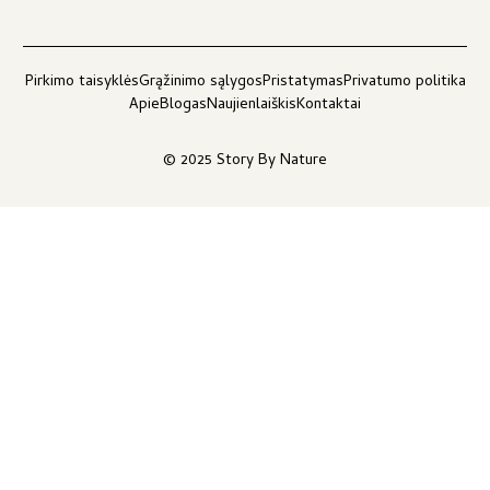
Pirkimo taisyklės
Grąžinimo sąlygos
Pristatymas
Privatumo politika
Apie
Blogas
Naujienlaiškis
Kontaktai
© 2025 Story By Nature