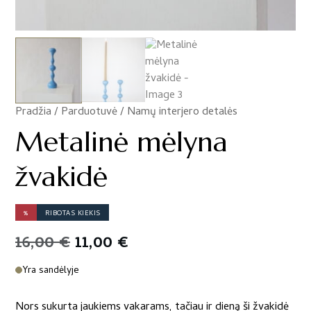
Pradžia
/
Parduotuvė
/
Namų interjero detalės
/
Metalinė mėlyna
žvakidė
%
RIBOTAS KIEKIS
Original
Current
16,00
€
11,00
€
price
price
Yra sandėlyje
was:
is:
Nors sukurta jaukiems vakarams, tačiau ir dieną ši žvakidė