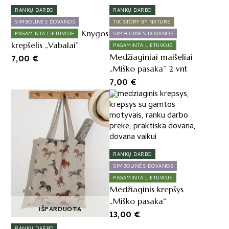
RANKŲ DARBO
RANKŲ DARBO
SIMBOLINĖS DOVANOS
TIK STORY BY NATURE
Knygos
PAGAMINTA LIETUVOJE
SIMBOLINĖS DOVANOS
krepšelis „Vabalai”
PAGAMINTA LIETUVOJE
Medžiaginiai maišeliai
7,00
€
„Miško pasaka” 2 vnt
7,00
€
RANKŲ DARBO
SIMBOLINĖS DOVANOS
PAGAMINTA LIETUVOJE
Medžiaginis krepšys
„Miško pasaka“
IŠPARDUOTA
13,00
€
RANKŲ DARBO