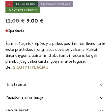
%
RANKŲ DARBO
SIMBOLINĖS DOVANOS
PAGAMINTA LIETUVOJE
Original
Current
12,00
€
9,00
€
price
price
Išparduota
was:
is:
Šis medžiaginis krepšys yra puikus pasirinkimas tiems, kurie
12,00 €.
9,00 €.
ieško praktiškos ir originalios dovanos vaikams. Puikiai
tinka knygoms, žaislams, drabužiams ir viskam, ko gali
prireikti jūsų vaikui kasdienybėje ar atostogose.
Be...
SKAITYTI PLAČIAU
Išmatavimai
Papildoma informacija
Kaip prižiūrėti