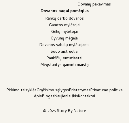
Dovanų pakavimas
Dovanos pagal pomėgius
Rankų darbo dovanos
Gamtos mylėtojai
Gėlių mylėtojai
Gyvūnų mėgėjai
Dovanos vabalų mylėtojams
Sodo aistruoliai
Paukščių entuziastai
Mėgstantys gaminti maistą
Pirkimo taisyklės
Grąžinimo sąlygos
Pristatymas
Privatumo politika
Apie
Blogas
Naujienlaiškis
Kontaktai
© 2025 Story By Nature