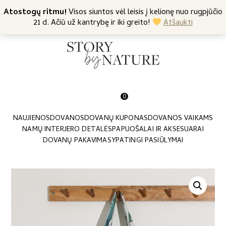
+370 682 57369
Atostogų ritmu!
Nemokamas siuntimas nuo 45 Eur
Visos siuntos vėl leisis į kelionę nuo rugpjūčio
21 d. Ačiū už kantrybę ir iki greito!
Atšaukti
0
NAUJIENOS
DOVANOS
DOVANŲ KUPONAS
DOVANOS VAIKAMS
NAMŲ INTERJERO DETALĖS
PAPUOŠALAI IR AKSESUARAI
DOVANŲ PAKAVIMAS
YPATINGI PASIŪLYMAI