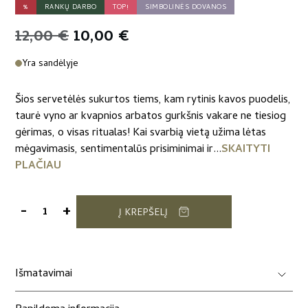
%
RANKŲ DARBO
TOP!
SIMBOLINĖS DOVANOS
Original
Current
12,00
€
10,00
€
price
price
Yra sandėlyje
was:
is:
Šios servetėlės sukurtos tiems, kam rytinis kavos puodelis,
12,00 €.
10,00 €.
taurė vyno ar kvapnios arbatos gurkšnis vakare ne tiesiog
gėrimas, o visas ritualas! Kai svarbią vietą užima lėtas
mėgavimasis, sentimentalūs prisiminimai ir...
SKAITYTI
PLAČIAU
-
+
Į KREPŠELĮ
produkto
kiekis:
Mažų
padėkliukų
Išmatavimai
komplektas
„Alyvuogės“