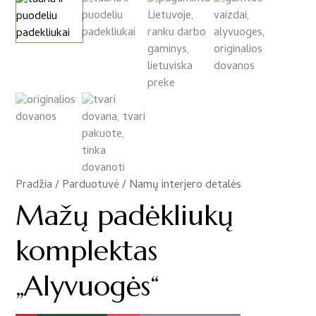
Pradžia
/
Parduotuvė
/
Namų interjero detalės
/
Mažų padėkliukų
komplektas
„Alyvuogės“