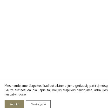
Mes naudojame slapukus, kad suteiktume jums geriausią patirtį mūsų 
Galite sužinoti daugiau apie tai, kokius slapukus naudojame, arba juos 
nustatymuose
.
Sutinku
Nustatymai