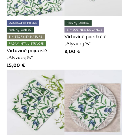
UŽSAKOMA PREKĖ
RANKŲ DARBO
RANKŲ DARBO
SIMBOLINĖS DOVANOS
Virtuvinė puodkėlė
TIK STORY BY NATURE
„Alyvuogės”
PAGAMINTA LIETUVOJE
Virtuvinė prijuostė
8,00
€
„Alyvuogės“
15,00
€