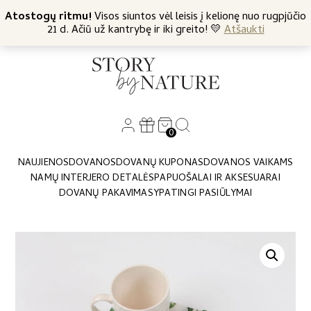
+370 682 57369
Atostogų ritmu!
Nemokamas siuntimas nuo 45 Eur
Visos siuntos vėl leisis į kelionę nuo rugpjūčio
21 d. Ačiū už kantrybę ir iki greito! 💛
Atšaukti
0
NAUJIENOS
DOVANOS
DOVANŲ KUPONAS
DOVANOS VAIKAMS
NAMŲ INTERJERO DETALĖS
PAPUOŠALAI IR AKSESUARAI
DOVANŲ PAKAVIMAS
YPATINGI PASIŪLYMAI