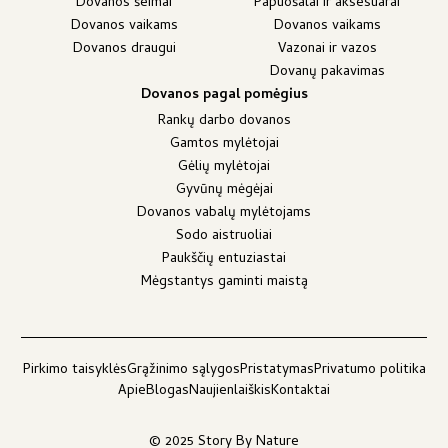
Dovanos šeimai
Papuošalai ir aksesuarai
Dovanos vaikams
Dovanos vaikams
Dovanos draugui
Vazonai ir vazos
Dovanų pakavimas
Dovanos pagal pomėgius
Rankų darbo dovanos
Gamtos mylėtojai
Gėlių mylėtojai
Gyvūnų mėgėjai
Dovanos vabalų mylėtojams
Sodo aistruoliai
Paukščių entuziastai
Mėgstantys gaminti maistą
Pirkimo taisyklės
Grąžinimo sąlygos
Pristatymas
Privatumo politika
Apie
Blogas
Naujienlaiškis
Kontaktai
© 2025 Story By Nature