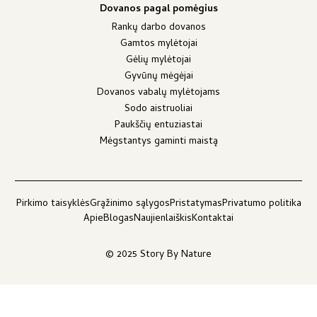
Dovanos pagal pomėgius
Rankų darbo dovanos
Gamtos mylėtojai
Gėlių mylėtojai
Gyvūnų mėgėjai
Dovanos vabalų mylėtojams
Sodo aistruoliai
Paukščių entuziastai
Mėgstantys gaminti maistą
Pirkimo taisyklės
Grąžinimo sąlygos
Pristatymas
Privatumo politika
Apie
Blogas
Naujienlaiškis
Kontaktai
© 2025 Story By Nature