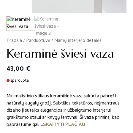
Pradžia
/
Parduotuvė
/
Namų interjero detalės
/
Keraminė šviesi vaza
43,00
€
Išparduota
Minimalistinio stiliaus keramikinė vaza sukurta pabrėžti
natūralų augalų grožį. Subtilios tekstūros, neįmantraus
dizaino ji suteiks elegancijos ir užbaigtumo interjerui,
grakštumo stalui ar knygų lentynai. Ši vaza primins, kad
paprastume gali...
SKAITYTI PLAČIAU