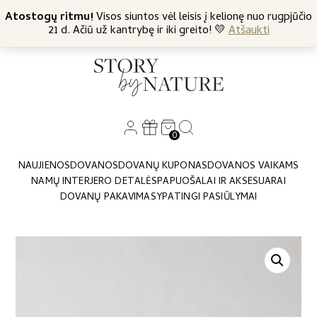
+370 682 57369
Atostogų ritmu!
Nemokamas siuntimas nuo 45 Eur
Visos siuntos vėl leisis į kelionę nuo rugpjūčio
21 d. Ačiū už kantrybę ir iki greito! 💛
Atšaukti
0
NAUJIENOS
DOVANOS
DOVANŲ KUPONAS
DOVANOS VAIKAMS
NAMŲ INTERJERO DETALĖS
PAPUOŠALAI IR AKSESUARAI
DOVANŲ PAKAVIMAS
YPATINGI PASIŪLYMAI