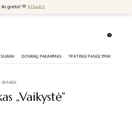
+370 682 57369
 iki greito! 💛
Atšaukti
0
ESUARAI
DOVANŲ PAKAVIMAS
YPATINGI PASIŪLYMAI
 detalės
kas „Vaikystė”