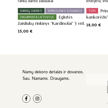
Pri
RANKŲ DARBO
SIMBOLINĖS DOVANOS
TOP!
Eglutės
kankorėžis
PAGAMINTA LIETUVOJE
žaisliukų rinkinys “Kardinolai” 3 vnt.
18,00
€
15,00
€
Namų dekoro detalės ir dovanos.
Sau. Namams. Draugams.