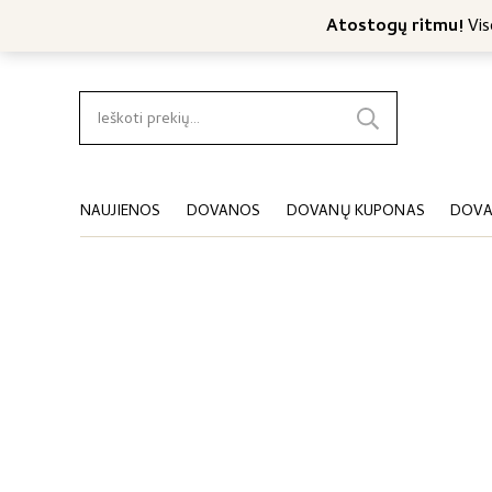
Nemokamas konsultavimas
Nemokamas siuntimas nuo 4
Atostogų ritmu!
Viso
Ieškoti:
NAUJIENOS
DOVANOS
DOVANŲ KUPONAS
DOVA