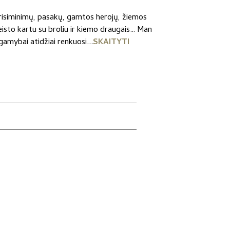
prisiminimų, pasakų, gamtos herojų, žiemos
eisto kartu su broliu ir kiemo draugais… Man
amybai atidžiai renkuosi...
SKAITYTI