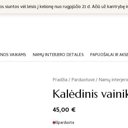
5 Eur
s siuntos vėl leisis į kelionę nuo rugpjūčio 21 d. Ačiū už kantrybę ir
NOS VAIKAMS
NAMŲ INTERJERO DETALĖS
PAPUOŠALAI IR AKS
Pradžia
/
Parduotuvė
/
Namų interjero
/
Kalėdinis vaini
45,00
€
Išparduota