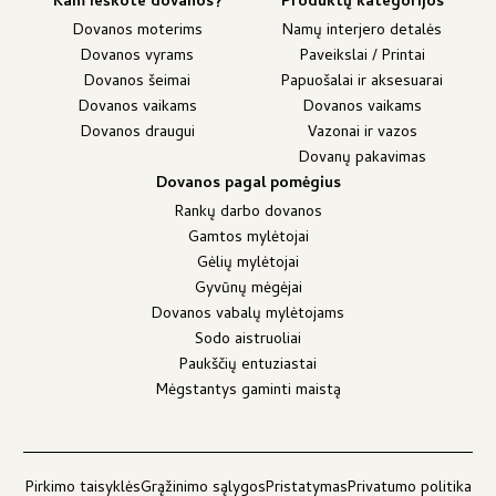
Kam ieškote dovanos?
Produktų kategorijos
Dovanos moterims
Namų interjero detalės
Dovanos vyrams
Paveikslai / Printai
Dovanos šeimai
Papuošalai ir aksesuarai
Dovanos vaikams
Dovanos vaikams
Dovanos draugui
Vazonai ir vazos
Dovanų pakavimas
Dovanos pagal pomėgius
Rankų darbo dovanos
Gamtos mylėtojai
Gėlių mylėtojai
Gyvūnų mėgėjai
Dovanos vabalų mylėtojams
Sodo aistruoliai
Paukščių entuziastai
Mėgstantys gaminti maistą
Pirkimo taisyklės
Grąžinimo sąlygos
Pristatymas
Privatumo politika