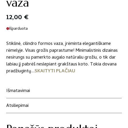
vaza
12,00
€
Išparduota
Stiklinė, cilindro formos vaza, įrėminta elegantiškame
rėmelyje. Visas grožis paprastume! Minimalistinis dizainas
nesirungs su pamerkto augalo natūraliu grožiu, o tik dar
labiau jį pabrėš neslepiant grakštaus koto. Tokia dovana
pradžiugintų...
SKAITYTI PLAČIAU
Išmatavimai
Atsiliepimai