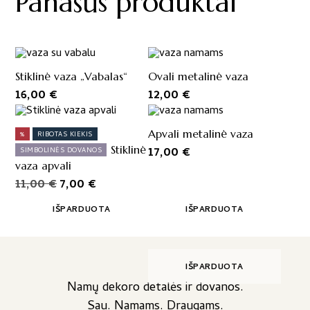
Panašūs produktai
Stiklinė vaza „Vabalas“
Ovali metalinė vaza
16,00
€
12,00
€
Apvali metalinė vaza
%
RIBOTAS KIEKIS
Stiklinė
17,00
€
SIMBOLINĖS DOVANOS
vaza apvali
Original
Current
11,00
€
7,00
€
price
price
IŠPARDUOTA
IŠPARDUOTA
was:
is:
11,00 €.
7,00 €.
IŠPARDUOTA
Namų dekoro detalės ir dovanos.
Sau. Namams. Draugams.