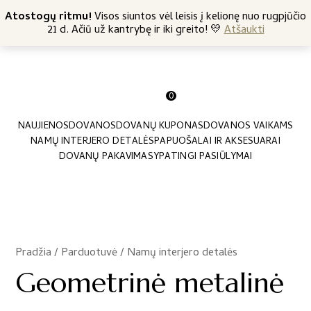
+370 682 57369
Atostogų ritmu!
Nemokamas siuntimas nuo 45 Eur
Visos siuntos vėl leisis į kelionę nuo rugpjūčio
21 d. Ačiū už kantrybę ir iki greito! 💛
Atšaukti
0
NAUJIENOS
DOVANOS
DOVANŲ KUPONAS
DOVANOS VAIKAMS
NAMŲ INTERJERO DETALĖS
PAPUOŠALAI IR AKSESUARAI
DOVANŲ PAKAVIMAS
YPATINGI PASIŪLYMAI
Pradžia
/
Parduotuvė
/
Namų interjero detalės
/
Geometrinė metalinė