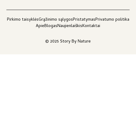
Pirkimo taisyklės
Grąžinimo sąlygos
Pristatymas
Privatumo politika
Apie
Blogas
Naujienlaiškis
Kontaktai
© 2025 Story By Nature