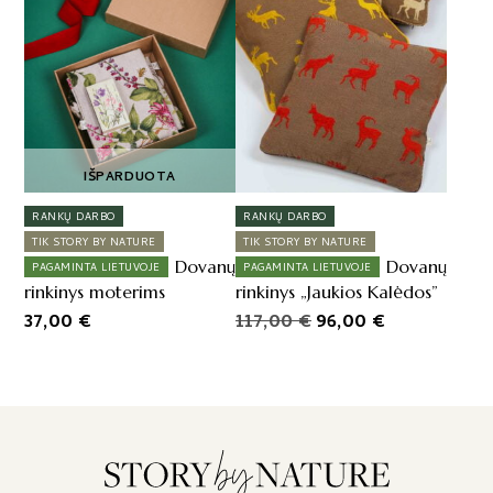
IŠPARDUOTA
RANKŲ DARBO
RANKŲ DARBO
TIK STORY BY NATURE
TIK STORY BY NATURE
Dovanų
Dovanų
PAGAMINTA LIETUVOJE
PAGAMINTA LIETUVOJE
rinkinys moterims
rinkinys „Jaukios Kalėdos”
Original
Current
37,00
€
117,00
€
96,00
€
price
price
was:
is:
117,00 €.
96,00 €.