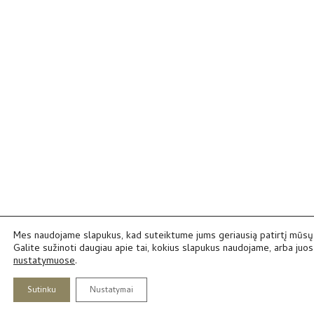
Mes naudojame slapukus, kad suteiktume jums geriausią patirtį mūsų 
Galite sužinoti daugiau apie tai, kokius slapukus naudojame, arba juos 
nustatymuose
.
Sutinku
Nustatymai