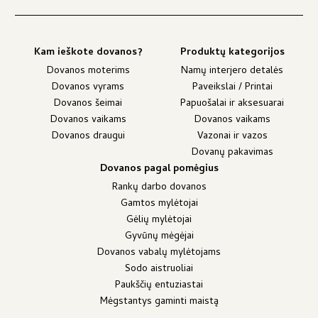
Kam ieškote dovanos?
Produktų kategorijos
Dovanos moterims
Namų interjero detalės
Dovanos vyrams
Paveikslai / Printai
Dovanos šeimai
Papuošalai ir aksesuarai
Dovanos vaikams
Dovanos vaikams
Dovanos draugui
Vazonai ir vazos
Dovanų pakavimas
Dovanos pagal pomėgius
Rankų darbo dovanos
Gamtos mylėtojai
Gėlių mylėtojai
Gyvūnų mėgėjai
Dovanos vabalų mylėtojams
Sodo aistruoliai
Paukščių entuziastai
Mėgstantys gaminti maistą