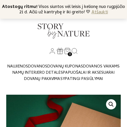
+370 682 57369
Atostogų ritmu!
Nemokamas siuntimas nuo 45 Eur
Visos siuntos vėl leisis į kelionę nuo rugpjūčio
21 d. Ačiū už kantrybę ir iki greito! 💛
Atšaukti
0
NAUJIENOS
DOVANOS
DOVANŲ KUPONAS
DOVANOS VAIKAMS
NAMŲ INTERJERO DETALĖS
PAPUOŠALAI IR AKSESUARAI
DOVANŲ PAKAVIMAS
YPATINGI PASIŪLYMAI