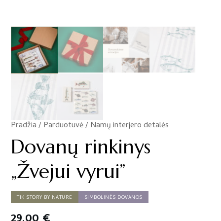
Pradžia
/
Parduotuvė
/
Namų interjero detalės
/
Dovanų rinkinys
„Žvejui vyrui”
TIK STORY BY NATURE
SIMBOLINĖS DOVANOS
29,00
€