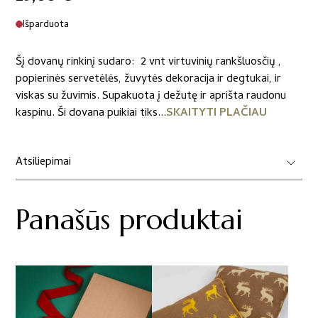
Išparduota
Šį dovanų rinkinį sudaro: 2 vnt virtuvinių rankšluosčių ,
popierinės servetėlės, žuvytės dekoracija ir degtukai, ir
viskas su žuvimis. Supakuota į dežutę ir aprišta raudonu
kaspinu. Ši dovana puikiai tiks...
SKAITYTI PLAČIAU
Atsiliepimai
Panašūs produktai