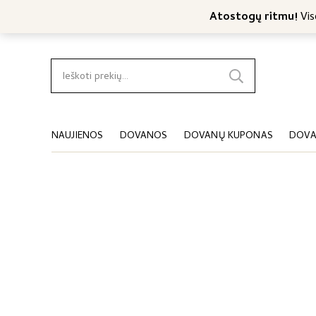
Nemokamas konsultavimas
Nemokamas siuntimas nuo 4
Atostogų ritmu!
Viso
Ieškoti:
NAUJIENOS
DOVANOS
DOVANŲ KUPONAS
DOVA