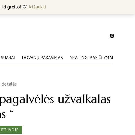
+370 682 57369
 iki greito! 💛
Atšaukti
0
ESUARAI
DOVANŲ PAKAVIMAS
YPATINGI PASIŪLYMAI
 detalės
pagalvėlės užvalkalas
s “
LIETUVOJE