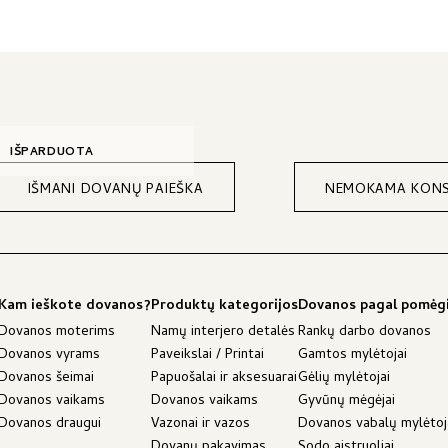
IŠPARDUOTA
IŠMANI DOVANŲ PAIEŠKA
NEMOKAMA KONS
Kam ieškote dovanos?
Produktų kategorijos
Dovanos pagal pomėg
Dovanos moterims
Namų interjero detalės
Rankų darbo dovanos
Dovanos vyrams
Paveikslai / Printai
Gamtos mylėtojai
Dovanos šeimai
Papuošalai ir aksesuarai
Gėlių mylėtojai
Dovanos vaikams
Dovanos vaikams
Gyvūnų mėgėjai
Dovanos draugui
Vazonai ir vazos
Dovanos vabalų mylėto
Dovanų pakavimas
Sodo aistruoliai