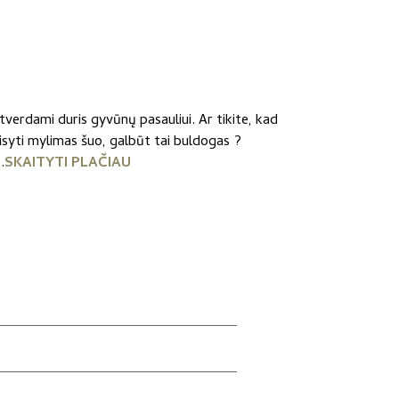
erdami duris gyvūnų pasauliui. Ar tikite, kad
taisyti mylimas šuo, galbūt tai buldogas ?
.
SKAITYTI PLAČIAU