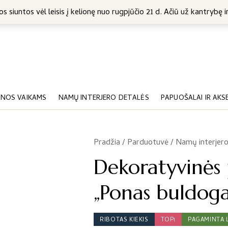
5 Eur
s siuntos vėl leisis į kelionę nuo rugpjūčio 21 d. Ačiū už kantrybę ir
NOS VAIKAMS
NAMŲ INTERJERO DETALĖS
PAPUOŠALAI IR AKS
Pradžia
/
Parduotuvė
/
Namų interjero
/
Dekoratyvinės 
„Ponas buldoga
RIBOTAS KIEKIS
TOP!
PAGAMINTA 