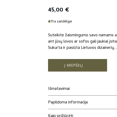
45,00
€
Yra sandėlyje
Suteikite žaismingumo savo namams atv
ant jūsų lovos ar sofos gali jaukiai įsi
Sukurta ir pasiūta Lietuvos dizainerių,..
Į KREPŠELĮ
Išmatavimai
Papildoma informacija
Kaip prižiūrėti