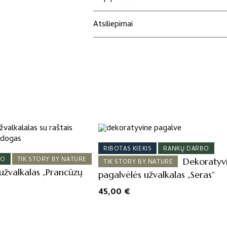
Atsiliepimai
RIBOTAS KIEKIS
RANKŲ DARBO
BO
TIK STORY BY NATURE
Dekoratyv
TIK STORY BY NATURE
užvalkalas „Prancūzų
pagalvėlės užvalkalas „Seras“
45,00
€