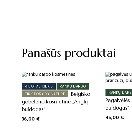
Panašūs produktai
RIBOTAS KIEKIS
RANKŲ DARBO
RANKŲ DAR
Belgiško
TIK STORY BY NATURE
Pagalvėlės 
gobeleno kosmetinė „Anglų
buldogas“
buldogas”
45,00
€
36,00
€