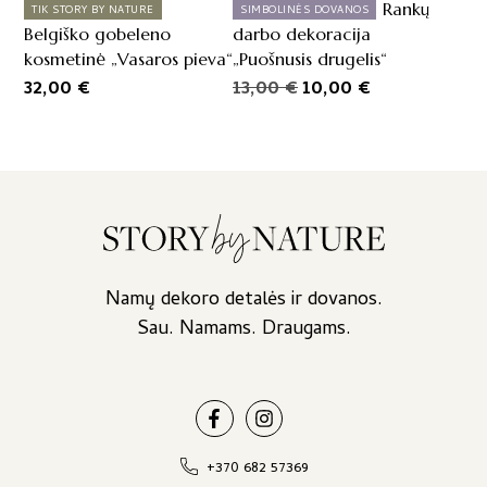
Rankų
TIK STORY BY NATURE
SIMBOLINĖS DOVANOS
Belgiško gobeleno
darbo dekoracija
kosmetinė „Vasaros pieva“
„Puošnusis drugelis“
Original
Current
32,00
€
13,00
€
10,00
€
price
price
was:
is:
13,00 €.
10,00 €.
Namų dekoro detalės ir dovanos.
Sau. Namams. Draugams.
+370 682 57369