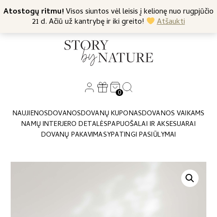
+370 682 57369
Atostogų ritmu!
Nemokamas siuntimas nuo 45 Eur
Visos siuntos vėl leisis į kelionę nuo rugpjūčio
21 d. Ačiū už kantrybę ir iki greito!
Atšaukti
0
NAUJIENOS
DOVANOS
DOVANŲ KUPONAS
DOVANOS VAIKAMS
NAMŲ INTERJERO DETALĖS
PAPUOŠALAI IR AKSESUARAI
DOVANŲ PAKAVIMAS
YPATINGI PASIŪLYMAI