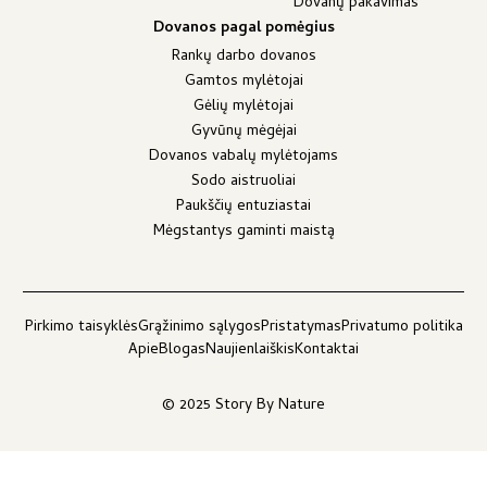
Dovanų pakavimas
Dovanos pagal pomėgius
Rankų darbo dovanos
Gamtos mylėtojai
Gėlių mylėtojai
Gyvūnų mėgėjai
Dovanos vabalų mylėtojams
Sodo aistruoliai
Paukščių entuziastai
Mėgstantys gaminti maistą
Pirkimo taisyklės
Grąžinimo sąlygos
Pristatymas
Privatumo politika
Apie
Blogas
Naujienlaiškis
Kontaktai
© 2025 Story By Nature