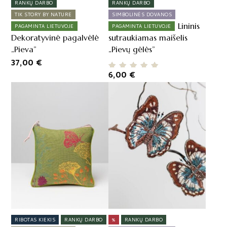
RANKŲ DARBO
RANKŲ DARBO
TIK STORY BY NATURE
SIMBOLINĖS DOVANOS
Lininis
PAGAMINTA LIETUVOJE
PAGAMINTA LIETUVOJE
Dekoratyvinė pagalvėlė
sutraukiamas maišelis
„Pieva”
„Pievų gėlės”
37,00
€
6,00
€
Įvertinimas:
5.00
iš 5
RIBOTAS KIEKIS
RANKŲ DARBO
%
RANKŲ DARBO