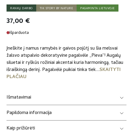
RANKŲ DARBO
TIK STORY BY NATURE
PAGAMINTA LIETUVOJE
37,00
€
Išparduota
Įneškite į namus ramybės ir gaivos pojūtį su šia melsvai
žalsvo atspalvio dekoratyvine pagalvėle „Pieva“! Augalų
siluetai ir ryškūs rožiniai akcentai kuria harmoningą, tačiau
išraiškingą derinį. Pagalvėlė puikiai tinka tiek...
SKAITYTI
PLAČIAU
Išmatavimai
Papildoma informacija
Kaip prižiūrėti