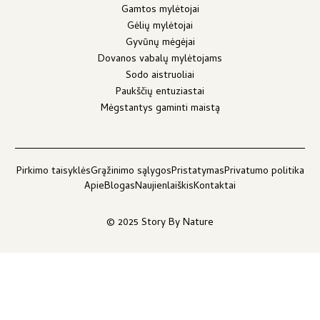
Gamtos mylėtojai
Gėlių mylėtojai
Gyvūnų mėgėjai
Dovanos vabalų mylėtojams
Sodo aistruoliai
Paukščių entuziastai
Mėgstantys gaminti maistą
Pirkimo taisyklės
Grąžinimo sąlygos
Pristatymas
Privatumo politika
Apie
Blogas
Naujienlaiškis
Kontaktai
© 2025 Story By Nature