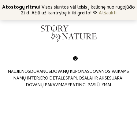
+370 682 57369
Atostogų ritmu!
Nemokamas siuntimas nuo 45 Eur
Visos siuntos vėl leisis į kelionę nuo rugpjūčio
21 d. Ačiū už kantrybę ir iki greito! 💛
Atšaukti
0
NAUJIENOS
DOVANOS
DOVANŲ KUPONAS
DOVANOS VAIKAMS
NAMŲ INTERJERO DETALĖS
PAPUOŠALAI IR AKSESUARAI
DOVANŲ PAKAVIMAS
YPATINGI PASIŪLYMAI