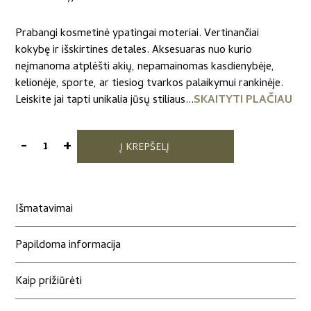
Prabangi kosmetinė ypatingai moteriai. Vertinančiai
kokybę ir išskirtines detales. Aksesuaras nuo kurio
neįmanoma atplėšti akių, nepamainomas kasdienybėje,
kelionėje, sporte, ar tiesiog tvarkos palaikymui rankinėje.
Leiskite jai tapti unikalia jūsų stiliaus...
SKAITYTI PLAČIAU
-
+
Į KREPŠELĮ
produkto
kiekis:
Belgiško
gobeleno
Išmatavimai
kosmetinė
„Vasaros
Papildoma informacija
pieva“
Kaip prižiūrėti