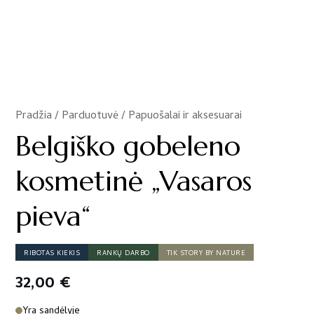
Pradžia
/
Parduotuvė
/
Papuošalai ir aksesuarai
/
Belgiško gobeleno
kosmetinė „Vasaros
pieva“
RIBOTAS KIEKIS
RANKŲ DARBO
TIK STORY BY NATURE
32,00
€
Yra sandėlyje