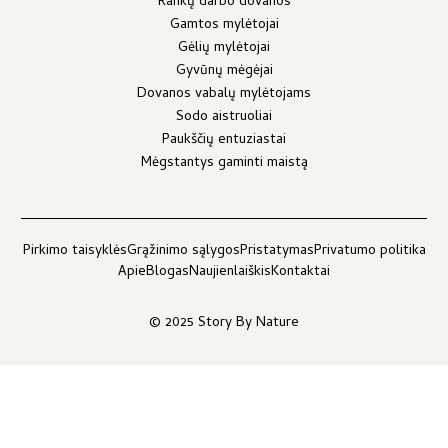
Rankų darbo dovanos
Gamtos mylėtojai
Gėlių mylėtojai
Gyvūnų mėgėjai
Dovanos vabalų mylėtojams
Sodo aistruoliai
Paukščių entuziastai
Mėgstantys gaminti maistą
Pirkimo taisyklės
Grąžinimo sąlygos
Pristatymas
Privatumo politika
Apie
Blogas
Naujienlaiškis
Kontaktai
© 2025 Story By Nature