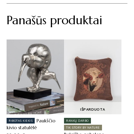
Panašūs produktai
IŠPARDUOTA
Paukščio
RIBOTAS KIEKIS
RANKŲ DARBO
kivio statulėlė
TIK STORY BY NATURE