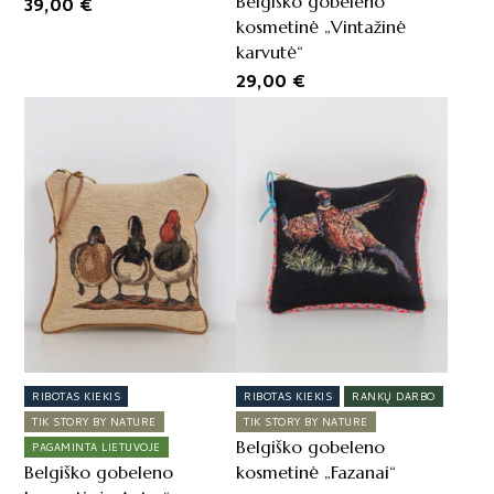
Belgiško gobeleno
39,00
€
kosmetinė „Vintažinė
karvutė“
29,00
€
RIBOTAS KIEKIS
RIBOTAS KIEKIS
RANKŲ DARBO
TIK STORY BY NATURE
TIK STORY BY NATURE
Belgiško gobeleno
PAGAMINTA LIETUVOJE
Belgiško gobeleno
kosmetinė „Fazanai“