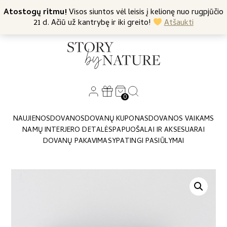
+370 682 57369
Atostogų ritmu!
Nemokamas siuntimas nuo 45 Eur
Visos siuntos vėl leisis į kelionę nuo rugpjūčio
21 d. Ačiū už kantrybę ir iki greito!
Atšaukti
0
NAUJIENOS
DOVANOS
DOVANŲ KUPONAS
DOVANOS VAIKAMS
NAMŲ INTERJERO DETALĖS
PAPUOŠALAI IR AKSESUARAI
DOVANŲ PAKAVIMAS
YPATINGI PASIŪLYMAI