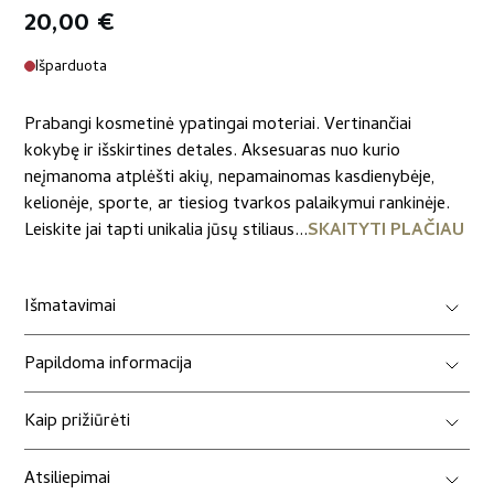
20,00
€
Išparduota
Prabangi kosmetinė ypatingai moteriai. Vertinančiai
kokybę ir išskirtines detales. Aksesuaras nuo kurio
neįmanoma atplėšti akių, nepamainomas kasdienybėje,
kelionėje, sporte, ar tiesiog tvarkos palaikymui rankinėje.
Leiskite jai tapti unikalia jūsų stiliaus...
SKAITYTI PLAČIAU
Išmatavimai
Papildoma informacija
Kaip prižiūrėti
Atsiliepimai