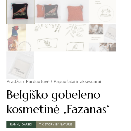
Pradžia
/
Parduotuvė
/
Papuošalai ir aksesuarai
/
Belgiško gobeleno
kosmetinė „Fazanas“
RANKŲ DARBO
TIK STORY BY NATURE