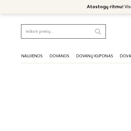
Nemokamas konsultavimas
Nemokamas siuntimas nuo 4
Atostogų ritmu!
Viso
Ieškoti:
NAUJIENOS
DOVANOS
DOVANŲ KUPONAS
DOVA