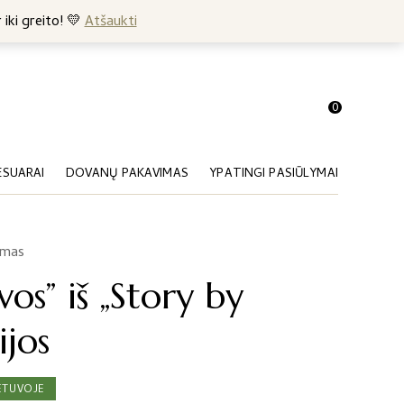
+370 682 57369
 iki greito! 💛
Atšaukti
0
ESUARAI
DOVANŲ PAKAVIMAS
YPATINGI PASIŪLYMAI
imas
vos” iš „Story by
ijos
ETUVOJE