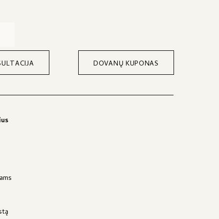
ULTACIJA
DOVANŲ KUPONAS
ius
jams
stą