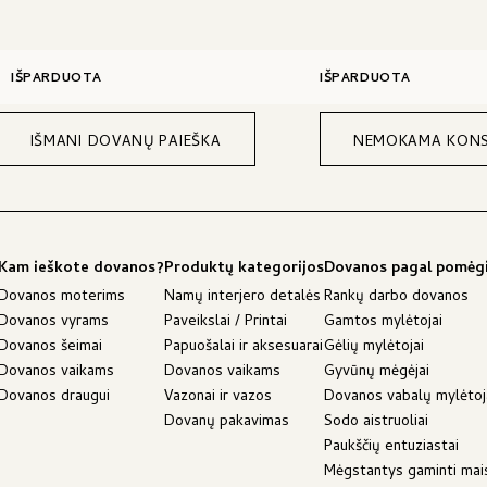
IŠPARDUOTA
IŠPARDUOTA
IŠMANI DOVANŲ PAIEŠKA
NEMOKAMA KONS
Kam ieškote dovanos?
Produktų kategorijos
Dovanos pagal pomėg
Dovanos moterims
Namų interjero detalės
Rankų darbo dovanos
Dovanos vyrams
Paveikslai / Printai
Gamtos mylėtojai
Dovanos šeimai
Papuošalai ir aksesuarai
Gėlių mylėtojai
Dovanos vaikams
Dovanos vaikams
Gyvūnų mėgėjai
Dovanos draugui
Vazonai ir vazos
Dovanos vabalų mylėto
Dovanų pakavimas
Sodo aistruoliai
Paukščių entuziastai
Mėgstantys gaminti mai