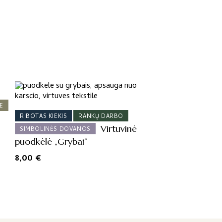
E
RIBOTAS KIEKIS
RANKŲ DARBO
Virtuvinė
SIMBOLINĖS DOVANOS
puodkėlė „Grybai“
8,00
€