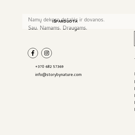
Namų dekoro detalės ir dovanos.
IŠPARDUOTA
Sau. Namams. Draugams.
+370 682 57369
info@storybynature.com