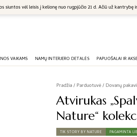
5 Eur
s siuntos vėl leisis į kelionę nuo rugpjūčio 21 d. Ačiū už kantrybę ir
NOS VAIKAMS
NAMŲ INTERJERO DETALĖS
PAPUOŠALAI IR AKS
Pradžia
/
Parduotuvė
/
Dovanų pakav
/
Atvirukas „Spal
Nature“ kolekc
TIK STORY BY NATURE
PAGAMINTA LI