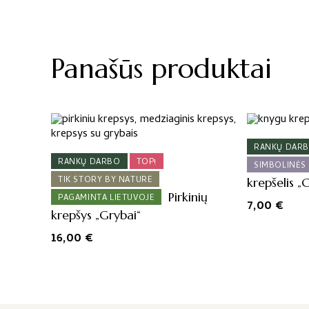
Panašūs produktai
RANKŲ DAR
RANKŲ DARBO
TOP!
SIMBOLINĖS
TIK STORY BY NATURE
krepšelis „
Pirkinių
PAGAMINTA LIETUVOJE
7,00
€
krepšys „Grybai“
16,00
€