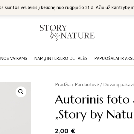
5 Eur
s siuntos vėl leisis į kelionę nuo rugpjūčio 21 d. Ačiū už kantrybę ir
NOS VAIKAMS
NAMŲ INTERJERO DETALĖS
PAPUOŠALAI IR AKS
Pradžia
/
Parduotuvė
/
Dovanų pakav
/
Autorinis foto a
„Story by Natur
2,00
€