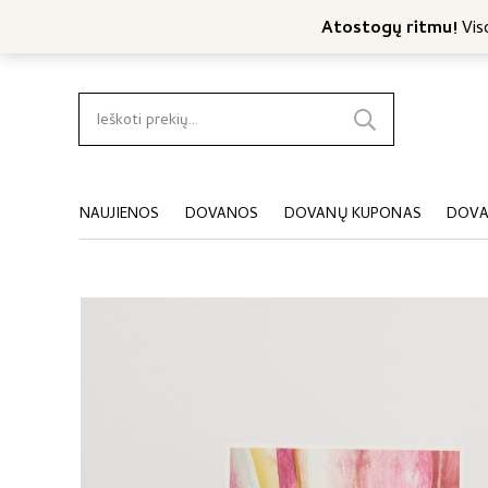
Nemokamas konsultavimas
Nemokamas siuntimas nuo 4
Atostogų ritmu!
Viso
Ieškoti:
NAUJIENOS
DOVANOS
DOVANŲ KUPONAS
DOVA