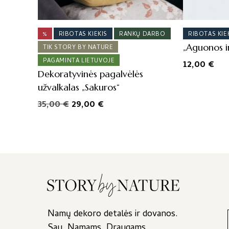
%
RIBOTAS KIEKIS
RANKŲ DARBO
RIBOTAS KIE
„Aguonos ir
TIK STORY BY NATURE
PAGAMINTA LIETUVOJE
12,00
€
Dekoratyvinės pagalvėlės
užvalkalas „Sakuros“
Original
Current
35,00
€
29,00
€
price
price
was:
is:
35,00 €.
29,00 €.
Namų dekoro detalės ir dovanos.
Sau. Namams. Draugams.