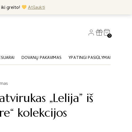
+370 682 57369
 iki greito!
Atšaukti
0
ESUARAI
DOVANŲ PAKAVIMAS
YPATINGI PASIŪLYMAI
imas
tvirukas „Lelija” iš
e“ kolekcijos