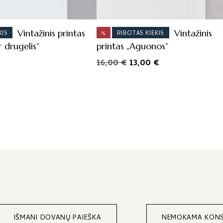
Vintažinis printas
Vintažinis
KIS
%
RIBOTAS KIEKIS
 drugelis”
printas „Aguonos”
Original
Current
16,00
€
13,00
€
price
price
was:
is:
16,00 €.
13,00 €.
IŠMANI DOVANŲ PAIEŠKA
NEMOKAMA KONS