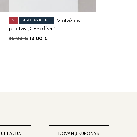
Vintažinis
%
RIBOTAS KIEKIS
printas „Gvazdikai”
Original
Current
16,00
€
13,00
€
price
price
was:
is:
16,00 €.
13,00 €.
ULTACIJA
DOVANŲ KUPONAS