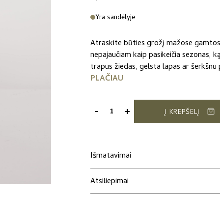
Yra sandėlyje
Atraskite būties grožį mažose gamtos
nepajaučiam kaip pasikeičia sezonas, ką
trapus žiedas, gelsta lapas ar šerkšnu p
PLAČIAU
-
+
Į KREPŠELĮ
produkto
kiekis:
Autorinis
foto
Išmatavimai
atvirukas
"Lelija"
Atsiliepimai
iš
„Story
by