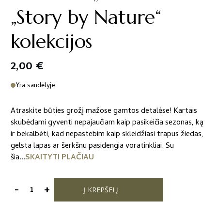
„Story by Nature“
kolekcijos
2,00
€
Yra sandėlyje
Atraskite būties grožį mažose gamtos detalėse! Kartais
skubėdami gyventi nepajaučiam kaip pasikeičia sezonas, ką
ir bekalbėti, kad nepastebim kaip skleidžiasi trapus žiedas,
gelsta lapas ar šerkšnu pasidengia voratinkliai. Su
šia...
SKAITYTI PLAČIAU
-
+
Į KREPŠELĮ
produkto
kiekis: