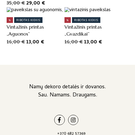
Original
Current
35,00
€
29,00
€
on
price
price
the
was:
is:
product
%
RIBOTAS KIEKIS
%
RIBOTAS KIEKIS
page
35,00 €.
29,00 €.
Vintažinis printas
Vintažinis printas
„Aguonos”
„Gvazdikai”
Original
Current
Original
Current
16,00
€
13,00
€
16,00
€
13,00
€
price
price
price
price
was:
is:
was:
is:
16,00 €.
13,00 €.
16,00 €.
13,00 €.
Namų dekoro detalės ir dovanos.
Sau. Namams. Draugams.
+370 682 57369