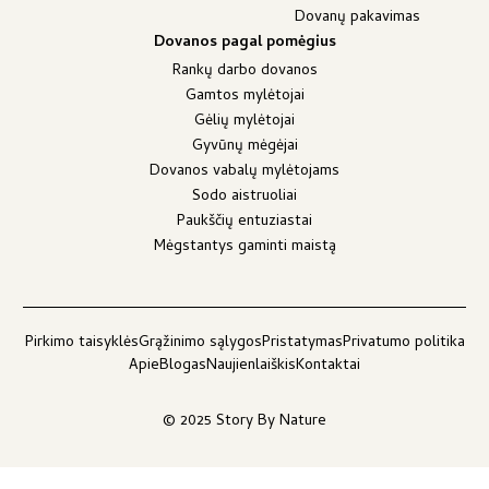
Dovanų pakavimas
Dovanos pagal pomėgius
Rankų darbo dovanos
Gamtos mylėtojai
Gėlių mylėtojai
Gyvūnų mėgėjai
Dovanos vabalų mylėtojams
Sodo aistruoliai
Paukščių entuziastai
Mėgstantys gaminti maistą
Pirkimo taisyklės
Grąžinimo sąlygos
Pristatymas
Privatumo politika
Apie
Blogas
Naujienlaiškis
Kontaktai
© 2025 Story By Nature