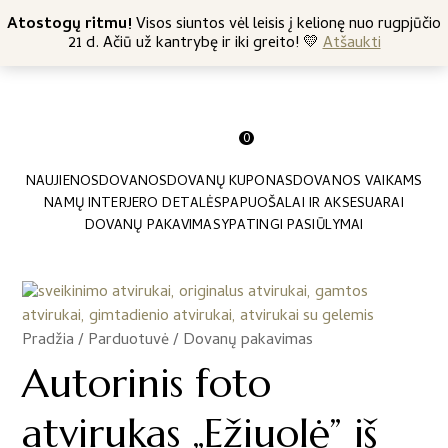
+370 682 57369
Atostogų ritmu!
Nemokamas siuntimas nuo 45 Eur
Visos siuntos vėl leisis į kelionę nuo rugpjūčio
21 d. Ačiū už kantrybę ir iki greito! 💛
Atšaukti
0
NAUJIENOS
DOVANOS
DOVANŲ KUPONAS
DOVANOS VAIKAMS
NAMŲ INTERJERO DETALĖS
PAPUOŠALAI IR AKSESUARAI
DOVANŲ PAKAVIMAS
YPATINGI PASIŪLYMAI
Pradžia
/
Parduotuvė
/
Dovanų pakavimas
/
Autorinis foto
atvirukas „Ežiuolė” iš