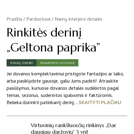
Pradžia
/
Parduotuvė
/
Namų interjero detalės
/
Rinkitės derinį
„Geltona paprika”
RANKŲ DARBO
PAGAMINTA LIETUVOJE
Jei dovanos komplektavimui pristigote fantazijos ar laiko,
arba pasiklydote gausoje, galiu Jums padėti! Atraskite
pasiūlymus, kuriuose dovanos detalės sudėliotos pagal
temas, sezonus, suderintos spalvomis ir faktūromis.
Belieka išsirinkti patinkantį derinį,...
SKAITYTI PLAČIAU
Virtuvinių rankšluosčių rinkinys „Dar
daugiau daržovių“ 3 vnt