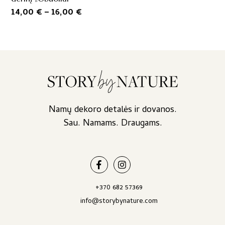
Price
14,00
€
–
16,00
€
range:
14,00 €
through
16,00 €
Namų dekoro detalės ir dovanos.
Sau. Namams. Draugams.
+370 682 57369
info@storybynature.com