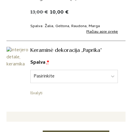
Original
Current
13,00
€
10,00
€
price
price
was:
is:
Spalva
Žalia, Geltona, Raudona, Marga
Plačiau apie prekę
13,00 €.
10,00 €.
Keraminė dekoracija „Paprika“
Spalva
*
Išvalyti