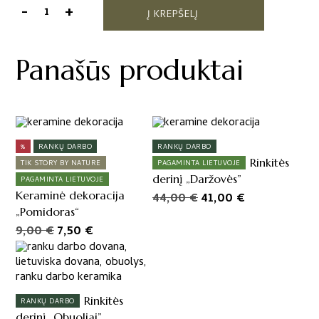
-
+
Į KREPŠELĮ
produkto
kiekis:
Rinkitės
Panašūs produktai
derinį
"Geltona
paprika"
%
RANKŲ DARBO
RANKŲ DARBO
Rinkitės
TIK STORY BY NATURE
PAGAMINTA LIETUVOJE
derinį „Daržovės”
PAGAMINTA LIETUVOJE
Keraminė dekoracija
Original
Current
44,00
€
41,00
€
„Pomidoras“
price
price
Original
Current
9,00
€
7,50
€
was:
is:
price
price
44,00 €.
41,00 €.
was:
is:
9,00 €.
7,50 €.
Rinkitės
RANKŲ DARBO
derinį „Obuoliai”