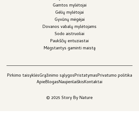
Gamtos mylėtojai
Gėlių mylėtojai
Gyvūnų mėgėjai
Dovanos vabalų mylėtojams
Sodo aistruoliai
Paukščių entuziastai
Mėgstantys gaminti maistą
Pirkimo taisyklės
Grąžinimo sąlygos
Pristatymas
Privatumo politika
Apie
Blogas
Naujienlaiškis
Kontaktai
© 2025 Story By Nature