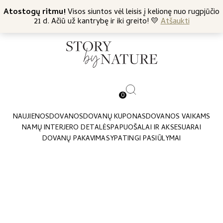
+370 682 57369
Atostogų ritmu!
Nemokamas siuntimas nuo 45 Eur
Visos siuntos vėl leisis į kelionę nuo rugpjūčio
21 d. Ačiū už kantrybę ir iki greito! 💛
Atšaukti
0
NAUJIENOS
DOVANOS
DOVANŲ KUPONAS
DOVANOS VAIKAMS
NAMŲ INTERJERO DETALĖS
PAPUOŠALAI IR AKSESUARAI
DOVANŲ PAKAVIMAS
YPATINGI PASIŪLYMAI