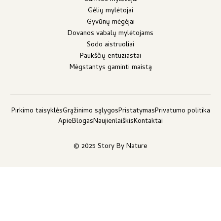
Gėlių mylėtojai
Gyvūnų mėgėjai
Dovanos vabalų mylėtojams
Sodo aistruoliai
Paukščių entuziastai
Mėgstantys gaminti maistą
Pirkimo taisyklės
Grąžinimo sąlygos
Pristatymas
Privatumo politika
Apie
Blogas
Naujienlaiškis
Kontaktai
© 2025 Story By Nature