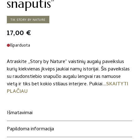
snaputis”
TIK STORY BY NATURE
17,00
€
Išparduota
Atraskite „Story by Nature“ vaistinių augalų paveikslus
kurių kiekvienas įkvėps jaukiai namų istorijai. Šis paveikslas
su raudonstiebio snapučio augalu lengvai ras namuose
vietą ir tiks bet kokio stiliaus interjere. Puikiai...
SKAITYTI
PLAČIAU
Išmatavimai
Papildoma informacija