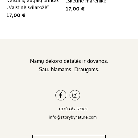
Vaistinių augalų printas
„Skėtinė marenikė”
„Vaistinė svilarožė”
17,00
€
17,00
€
Namų dekoro detalės ir dovanos.
Sau. Namams. Draugams.
+370 682 57369
info@storybynature.com