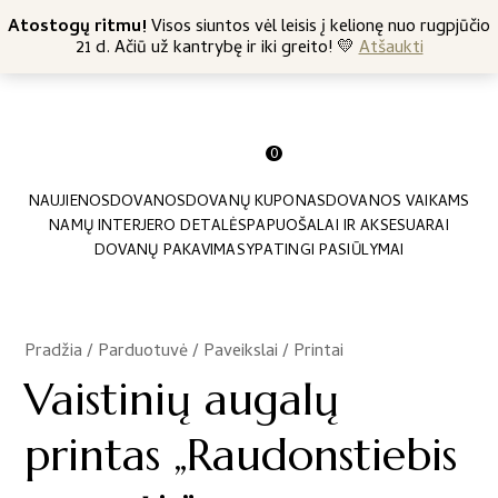
+370 682 57369
Atostogų ritmu!
Nemokamas siuntimas nuo 45 Eur
Visos siuntos vėl leisis į kelionę nuo rugpjūčio
21 d. Ačiū už kantrybę ir iki greito! 💛
Atšaukti
0
NAUJIENOS
DOVANOS
DOVANŲ KUPONAS
DOVANOS VAIKAMS
NAMŲ INTERJERO DETALĖS
PAPUOŠALAI IR AKSESUARAI
DOVANŲ PAKAVIMAS
YPATINGI PASIŪLYMAI
Pradžia
/
Parduotuvė
/
Paveikslai / Printai
/
Vaistinių augalų
printas „Raudonstiebis