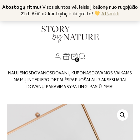
+370 682 57369
Atostogų ritmu!
Nemokamas siuntimas nuo 45 Eur
Visos siuntos vėl leisis į kelionę nuo rugpjūčio
21 d. Ačiū už kantrybę ir iki greito!
Atšaukti
0
NAUJIENOS
DOVANOS
DOVANŲ KUPONAS
DOVANOS VAIKAMS
NAMŲ INTERJERO DETALĖS
PAPUOŠALAI IR AKSESUARAI
DOVANŲ PAKAVIMAS
YPATINGI PASIŪLYMAI