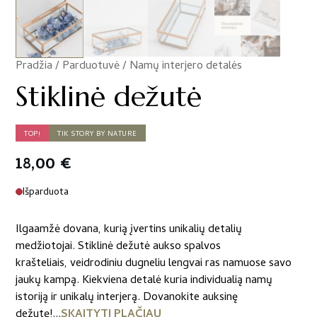
Pradžia
/
Parduotuvė
/
Namų interjero detalės
/
Stiklinė dežutė
TOP!
TIK STORY BY NATURE
18,00
€
Išparduota
Ilgaamžė dovana, kurią įvertins unikalių detalių
medžiotojai. Stiklinė dežutė aukso spalvos
krašteliais, veidrodiniu dugneliu lengvai ras namuose savo
jaukų kampą. Kiekviena detalė kuria individualią namų
istoriją ir unikalų interjerą. Dovanokite auksinę
dežutę!...
SKAITYTI PLAČIAU