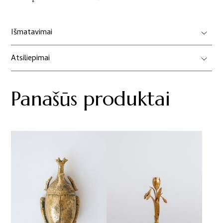
Išmatavimai
Atsiliepimai
Panašūs produktai
This
product
has
multiple
variants.
The
options
may