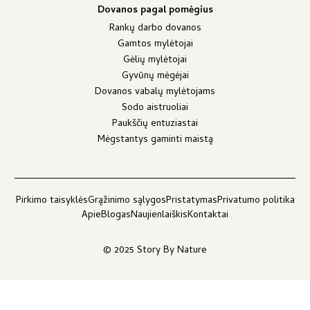
Dovanos pagal pomėgius
Rankų darbo dovanos
Gamtos mylėtojai
Gėlių mylėtojai
Gyvūnų mėgėjai
Dovanos vabalų mylėtojams
Sodo aistruoliai
Paukščių entuziastai
Mėgstantys gaminti maistą
Pirkimo taisyklės
Grąžinimo sąlygos
Pristatymas
Privatumo politika
Apie
Blogas
Naujienlaiškis
Kontaktai
© 2025 Story By Nature